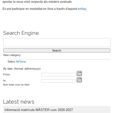
aportar la seua visió respecte als màsters avaluats.
Es pot participar en modalitat en línia a través d'aquest
enllaç
.
Search Engine
New category:
Select
All
None
By date: (format: dd/mm/yyyy)
From
to
Both fields must be filled
Latest news
Informació matrícula MÀSTER curs 2026-2027