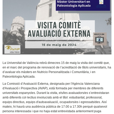
La Universitat de València rebrà dimecres 15 de maig la visita del comitè que,
en el marc del programa de renovació de l’acreditació de títols universitaris, ha
d’avaluar els màsters en Nutricio Personalitzada i Comunitària, i en
Paleontologia Aplicada.
La Comissió d’Avaluació Externa, designada per l'Agència Valenciana
d'Avaluació i Prospectiva (AVAP), està formada per membres de diferents
universitats espanyoles. Durant la visita, els/les avaluadors/es s’entrevistaran
amb diferents col·lectius involucrats amb el títol: estudiantat, professorat,
equips directius, equips d'autoavaluació, ocupadors/es i egressats/des. Així
mateix, hi haurà una audiència pública de 17.00 a 17.30h perquè qualsevol
persona interessada i que no haja estat entrevistada anteriorment puga