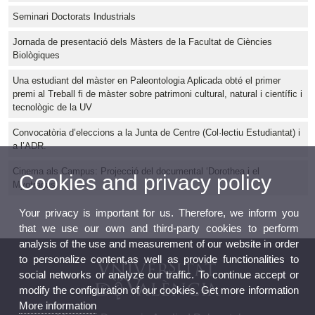
Seminari Doctorats Industrials
Jornada de presentació dels Màsters de la Facultat de Ciències
Biològiques
Una estudiant del màster en Paleontologia Aplicada obté el primer
premi al Treball fi de màster sobre patrimoni cultural, natural i científic i
tecnològic de la UV
Convocatòria d’eleccions a la Junta de Centre (Col·lectiu Estudiantat) i
a l’ADR.
Cinema als Campus: Projecció del documental ‘Dorothea i el
Cookies and privacy policy
Myotragus’
Your privacy is important for us. Therefore, we inform you
that we use our own and third-party cookies to perform
analysis of the use and measurement of our website in order
to personalize content,as well as provide functionalities to
social networks or analyze our traffic. To continue accept or
modify the configuration of our cookies. Get more information
More information