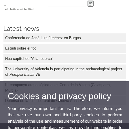
to
Both fields must be filled
Latest news
Conferència de José Luis Jiménez en Burgos
Estudi sobre el foc
Nou capítol de "A la recerca"
The University of Valencia is participating in the archaeological project
of
Pompeii Insula VII
III campanya arqueològica en el Cerro de la Virgen (Calasparra,
Murcia)
Cookies and privacy policy
Defensa de la tesi doctoral de Ginevra Anna Panzarino
Your privacy is important for us. Therefore, we inform you
that we use our own and third-party cookies to perform
analysis of the use and measurement of our website in order
to personalize content,as well as provide functionalities to