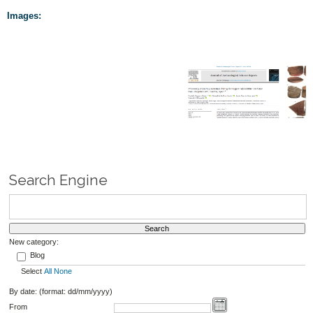
Images:
Search Engine
New category:
Blog
Select
All
None
By date: (format: dd/mm/yyyy)
From