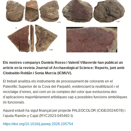
Els nostres companys Daniela Rosso i Valentí Villaverde han publicat un
article en la revista Journal of Archaeological Science: Reports, junt amb
Clodoaldo Roldán i Sonia Murcia (ICMUV).
El treball analitza els instruments de processament de colorants en el
Paleolític Superior de la Cova del Parpalló, evidenciant la reutilització i el
reciclatge d’eines, així com un ús complex del color que evoluciona des
d’aplicacions majoritàriament artístiques cap a possibles funcions simbòliques
i/o funcionals.
Aquest estudi ha sigut finançat pel projecte PALEOCOLOR (CIGE/2024/078) i
l’ajuda Ramón y Cajal (RYC2023-045492-I).
https://doi.org/10.1016/j.jasrep.2026.105754