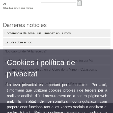
Al
S'ha d'omplir els dos camps
Darreres notícies
Conferència de José Luis Jiménez en Burgos
Estudi sobre el foc
Nou capítol de "A la recerca"
Cookies i política de
La UV participa al projecte arqueològic de
Pompeii Insula VII
III campanya arqueològica en el Cerro de la Virgen (Calasparra,
privacitat
Murcia)
Defensa de la tesi doctoral de Ginevra Anna Panzarino
La teva privacitat és important per a nosaltres. Per això,
t'informem que utilitzem cookies pròpies i de tercers per a
realitzar anàlisis d'ús i mesurament de la nostra pàgina web
amb la finalitat de personalitzar continguts,així com
proporcionar funcionalitats a les xarxes socials o analitzar el
nostre trànsit. Per a continuar accepta o modifica la