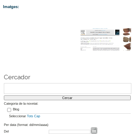
Imatges:
Cercador
Categoria de la novetat:
Blog
Seleccionar
Tots
Cap
Per data (format: dd/mm/aaaa)
Del