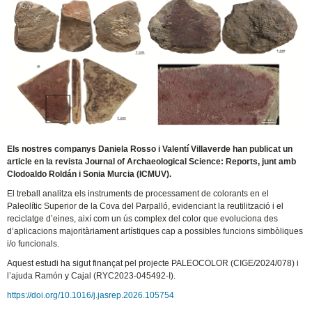
Els nostres companys Daniela Rosso i Valentí Villaverde han publicat un
article en la revista Journal of Archaeological Science: Reports, junt amb
Clodoaldo Roldán i Sonia Murcia (ICMUV).
El treball analitza els instruments de processament de colorants en el
Paleolític Superior de la Cova del Parpalló, evidenciant la reutilització i el
reciclatge d’eines, així com un ús complex del color que evoluciona des
d’aplicacions majoritàriament artístiques cap a possibles funcions simbòliques
i/o funcionals.
Aquest estudi ha sigut finançat pel projecte PALEOCOLOR (CIGE/2024/078) i
l’ajuda Ramón y Cajal (RYC2023-045492-I).
https://doi.org/10.1016/j.jasrep.2026.105754