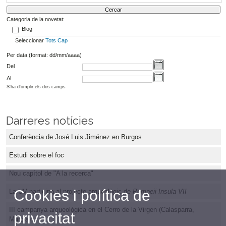
Categoria de la novetat:
Blog
Seleccionar
Tots
Cap
Per data (format: dd/mm/aaaa)
Del
Al
S'ha d'omplir els dos camps
Darreres notícies
Conferència de José Luis Jiménez en Burgos
Estudi sobre el foc
Nou capítol de "A la recerca"
Cookies i política de
La UV participa al projecte arqueològic de
Pompeii Insula VII
III campanya arqueològica en el Cerro de la Virgen (Calasparra,
privacitat
Murcia)