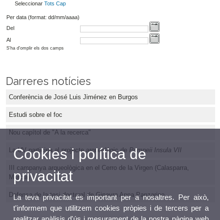
Seleccionar
Tots
Cap
Per data (format: dd/mm/aaaa)
Del
Al
S'ha d'omplir els dos camps
Darreres notícies
Conferència de José Luis Jiménez en Burgos
Estudi sobre el foc
Nou capítol de "A la recerca"
Cookies i política de
La UV participa al projecte arqueològic de
Pompeii Insula VII
III campanya arqueològica en el Cerro de la Virgen (Calasparra,
privacitat
Murcia)
Defensa de la tesi doctoral de Ginevra Anna Panzarino
La teva privacitat és important per a nosaltres. Per això,
t'informem que utilitzem cookies pròpies i de tercers per a
realitzar anàlisis d'ús i mesurament de la nostra pàgina web