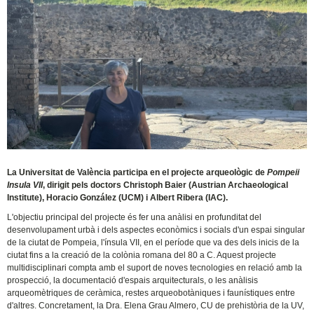
La Universitat de València participa en el projecte arqueològic de
Pompeii
Insula VII
, dirigit pels doctors Christoph Baier (Austrian Archaeological
Institute), Horacio González (UCM) i Albert Ribera (IAC).
L'objectiu principal del projecte és fer una anàlisi en profunditat del
desenvolupament urbà i dels aspectes econòmics i socials d'un espai singular
de la ciutat de Pompeia, l'ínsula VII, en el període que va des dels inicis de la
ciutat fins a la creació de la colònia romana del 80 a C. Aquest projecte
multidisciplinari compta amb el suport de noves tecnologies en relació amb la
prospecció, la documentació d'espais arquitecturals, o les anàlisis
arqueomètriques de ceràmica, restes arqueobotàniques i faunístiques entre
d'altres. Concretament, la Dra. Elena Grau Almero, CU de prehistòria de la UV,