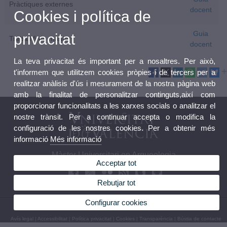
Pràctiques externes
docent
Cookies i política de
Guia
privacitat
Treball fi de màster
docent
La teva privacitat és important per a nosaltres. Per això,
t'informem que utilitzem cookies pròpies i de tercers per a
realitzar anàlisis d'ús i mesurament de la nostra pàgina web
amb la finalitat de personalitzar continguts,així com
proporcionar funcionalitats a les xarxes socials o analitzar el
nostre trànsit. Per a continuar accepta o modifica la
configuració de les nostres cookies. Per a obtenir més
informació
Més informació
Màster Universitari en Arqueologia
Acceptar tot
Rebutjar tot
Configurar cookies
© 2026 UV. - Avinguda Blasco Ibañez, 28 46010 València Telèfon: 96 3864242
Avís legal
|
Accessibilitat
|
Política privacitat
|
Cookies
|
Transparència
|
Bústia de contacte