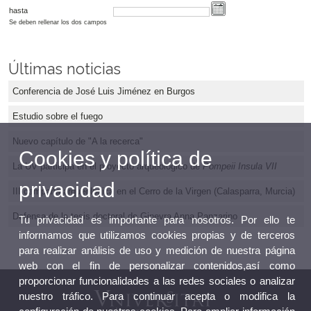
hasta
Se deben rellenar los dos campos
Últimas noticias
Conferencia de José Luis Jiménez en Burgos
Estudio sobre el fuego
Nuevo capítulo de "A la recerca"
Cookies y política de
La UV participa en el proyecto arqueológico de
Pompeii Insula VII
privacidad
III campaña arqueológica en el Cerro de la Virgen (Calasparra, Murcia)
Defensa de la tesis doctoral de Ginevra Anna Panzarino
Tu privacidad es importante para nosotros. Por ello te
informamos que utilizamos cookies propias y de terceros
para realizar análisis de uso y medición de nuestra página
web con el fin de personalizar contenidos,así como
proporcionar funcionalidades a las redes sociales o analizar
nuestro tráfico. Para continuar acepta o modifica la