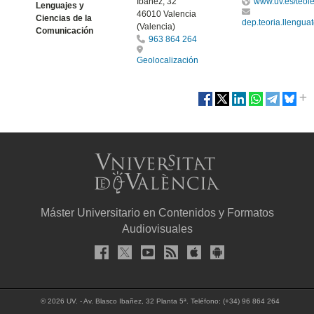
Ibáñez, 32
www.uv.es/teol
Lenguajes y
46010 Valencia
Ciencias de la
dep.teoria.llengu
(Valencia)
Comunicación
963 864 264
Geolocalización
Máster Universitario en Contenidos y Formatos
Audiovisuales
© 2026 UV. - Av. Blasco Ibañez, 32 Planta 5ª. Teléfono: (+34) 96 864 264