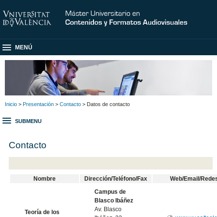
MENÚ
Inicio
>
Presentación
>
Contacto
> Datos de contacto
SUBMENU
Contacto
Nombre
Dirección/Teléfono/Fax
Web/Email/Redes
Campus de
Blasco Ibáñez
Av. Blasco
Teoría de los