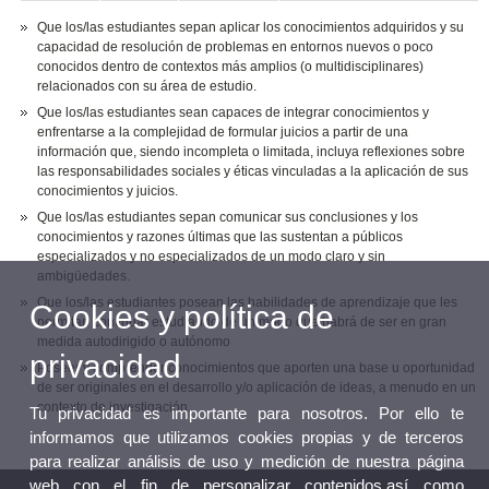
Que los/las estudiantes sepan aplicar los conocimientos adquiridos y su
capacidad de resolución de problemas en entornos nuevos o poco
conocidos dentro de contextos más amplios (o multidisciplinares)
relacionados con su área de estudio.
Que los/las estudiantes sean capaces de integrar conocimientos y
enfrentarse a la complejidad de formular juicios a partir de una
información que, siendo incompleta o limitada, incluya reflexiones sobre
las responsabilidades sociales y éticas vinculadas a la aplicación de sus
conocimientos y juicios.
Que los/las estudiantes sepan comunicar sus conclusiones y los
conocimientos y razones últimas que las sustentan a públicos
especializados y no especializados de un modo claro y sin
ambigüedades.
Que los/las estudiantes posean las habilidades de aprendizaje que les
Cookies y política de
permitan continuar estudiando de un modo que habrá de ser en gran
medida autodirigido o autónomo
privacidad
Poseer y comprender conocimientos que aporten una base u oportunidad
de ser originales en el desarrollo y/o aplicación de ideas, a menudo en un
contexto de investigación.
Tu privacidad es importante para nosotros. Por ello te
informamos que utilizamos cookies propias y de terceros
para realizar análisis de uso y medición de nuestra página
web con el fin de personalizar contenidos,así como