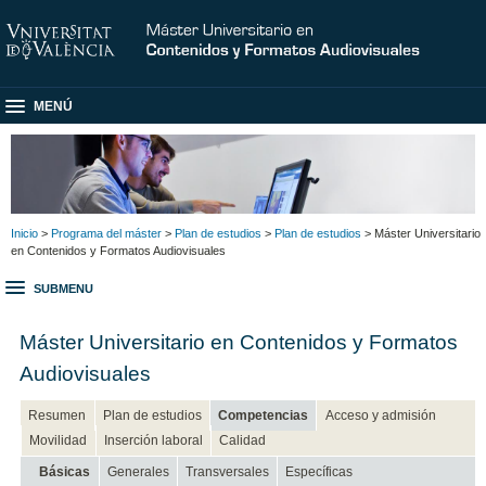
MENÚ
Inicio
>
Programa del máster
>
Plan de estudios
>
Plan de estudios
> Máster Universitario
en Contenidos y Formatos Audiovisuales
SUBMENU
Máster Universitario en Contenidos y Formatos
Audiovisuales
Resumen
Plan de estudios
Competencias
Acceso y admisión
Movilidad
Inserción laboral
Calidad
Básicas
Generales
Transversales
Específicas