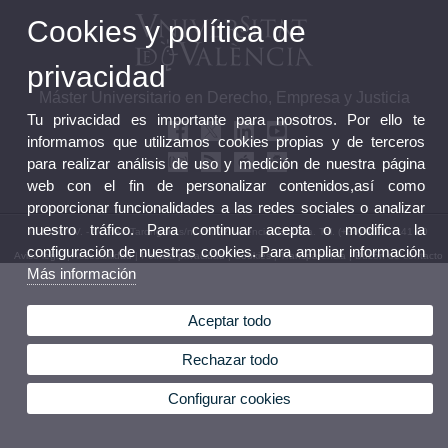
Cookies y política de
privacidad
Máster Universitario en Derecho, Empresa y Justicia
Tu privacidad es importante para nosotros. Por ello te
informamos que utilizamos cookies propias y de terceros
para realizar análisis de uso y medición de nuestra página
web con el fin de personalizar contenidos,así como
proporcionar funcionalidades a las redes sociales o analizar
nuestro tráfico. Para continuar acepta o modifica la
© 2026 UV. - Av. dels Tarongers s/n, 46022 Valencia. España. Tel. (+34) 96 386 41 00
configuración de nuestras cookies. Para ampliar información
Aviso legal
|
Accesibilidad
|
Política privacidad
|
Cookies
|
Transparencia
|
Buzón de contacto
Más información
Aceptar todo
Rechazar todo
Configurar cookies