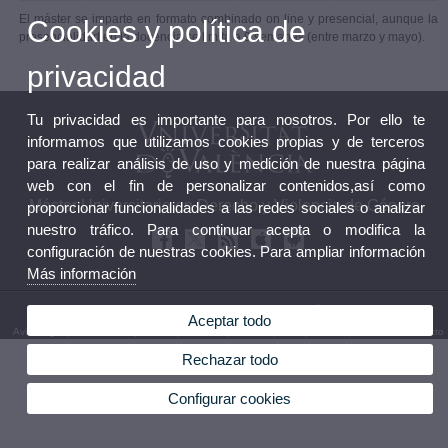
El máster se imparte en formato combinado on line y presencial, aunque la
Cookies y política de
presencialidad en la docencia se limita a 9 semanas (entre marzo y mayo).
privacidad
Tu privacidad es importante para nosotros. Por ello te
informamos que utilizamos cookies propias y de terceros
para realizar análisis de uso y medición de nuestra página
web con el fin de personalizar contenidos,así como
Máster Universitario en Derecho y Violencia de Género
proporcionar funcionalidades a las redes sociales o analizar
nuestro tráfico. Para continuar acepta o modifica la
configuración de nuestras cookies. Para ampliar información
Más información
© 2026 UV. - Av. dels Tarongers, s/n. 46022 Valencia. Teléfono: 96 3825056
Aceptar todo
Aviso legal
|
Accesibilidad
|
Política privacidad
|
Cookies
|
Transparencia
|
Buzón de Contacto
Rechazar todo
Configurar cookies