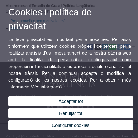
Vicerectorat d'Estudis de Grau i Política Lingüística
Cookies i política de
Servei de Política Lingüística (SPL)
Programació cinema en valencià
privacitat
Teatro
La teva privacitat és important per a nosaltres. Per això,
t'informem que utilitzem cookies pròpies i de tercers per a
realitzar anàlisis d'ús i mesurament de la nostra pàgina web
amb la finalitat de personalitzar continguts,així com
proporcionar funcionalitats a les xarxes socials o analitzar el
nostre trànsit. Per a continuar accepta o modifica la
configuració de les nostres cookies. Per a obtenir més
informació
Més informació
Màster Universitari en Dret i Violència de Gènere
Acceptar tot
Rebutjar tot
Configurar cookies
© 2026 UV. - Avda. dels Tarongers, s/n. 46022 València. Telèfon: 96 3825056
Avís legal
|
Accessibilitat
|
Política privacitat
|
Cookies
|
Transparència
|
Bùstia de Contacte