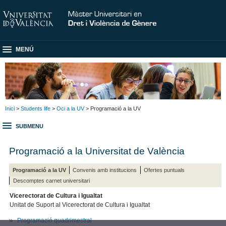
MENÚ
Inici
>
Students life
>
Oci a la UV
> Programació a la UV
SUBMENU
Programació a la Universitat de València
Programació a la UV
Convenis amb institucions
Ofertes puntuals
Descomptes carnet universitari
Vicerectorat de Cultura i Igualtat
Unitat de Suport al Vicerectorat de Cultura i Igualtat
Programació quadrimestral