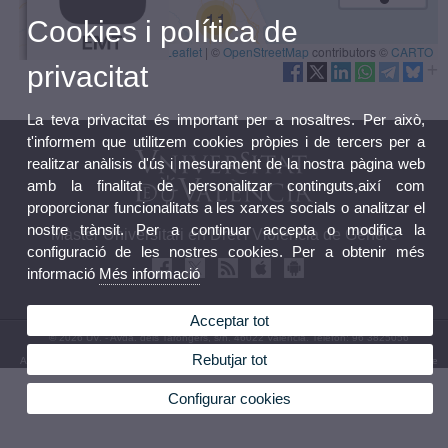
Cookies i política de
privacitat
La teva privacitat és important per a nosaltres. Per això,
t'informem que utilitzem cookies pròpies i de tercers per a
realitzar anàlisis d'ús i mesurament de la nostra pàgina web
amb la finalitat de personalitzar continguts,així com
proporcionar funcionalitats a les xarxes socials o analitzar el
nostre trànsit. Per a continuar accepta o modifica la
Màster Universitari en Dret i Violència de Gènere
configuració de les nostres cookies. Per a obtenir més
informació
Més informació
Acceptar tot
© 2026 UV. - Avda. dels Tarongers, s/n. 46022 València. Telèfon: 96 3825056
Rebutjar tot
Avís legal
|
Accessibilitat
|
Política privacitat
|
Cookies
|
Transparència
|
Bùstia de Contacte
Configurar cookies