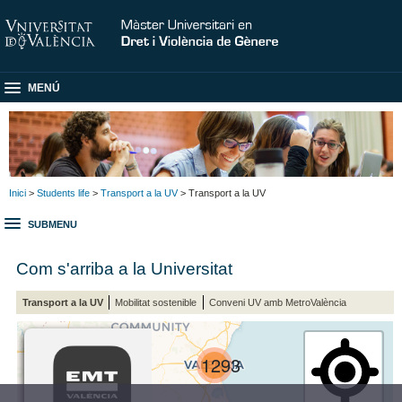
MENÚ
Inici
>
Students life
>
Transport a la UV
> Transport a la UV
SUBMENU
Com s'arriba a la Universitat
Transport a la UV
Mobilitat sostenible
Conveni UV amb MetroValència