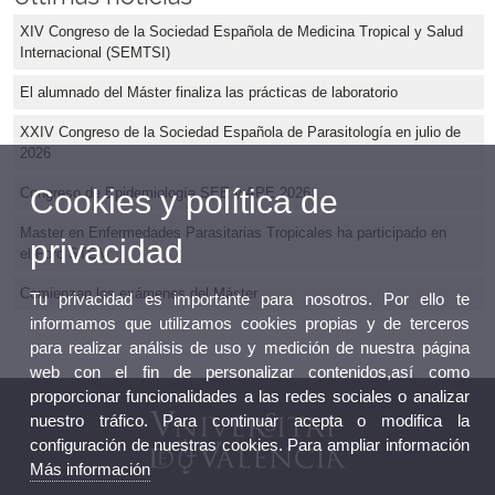
XIV Congreso de la Sociedad Española de Medicina Tropical y Salud
Internacional (SEMTSI)
El alumnado del Máster finaliza las prácticas de laboratorio
XXIV Congreso de la Sociedad Española de Parasitología en julio de
2026
Cookies y política de
Congreso de Epidemiología SEE y APE 2026
Master en Enfermedades Parasitarias Tropicales ha participado en
privacidad
el Foro STEM
Comienzan los exámenes del Máster
Tu privacidad es importante para nosotros. Por ello te
informamos que utilizamos cookies propias y de terceros
para realizar análisis de uso y medición de nuestra página
web con el fin de personalizar contenidos,así como
proporcionar funcionalidades a las redes sociales o analizar
nuestro tráfico. Para continuar acepta o modifica la
configuración de nuestras cookies. Para ampliar información
Más información