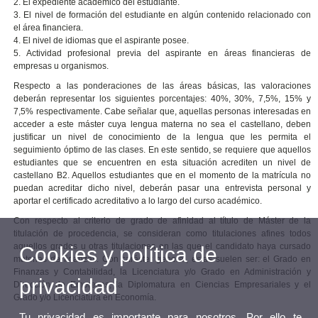
2. El expediente académico del estudiante.
3. El nivel de formación del estudiante en algún contenido relacionado con
el área financiera.
4. El nivel de idiomas que el aspirante posee.
5. Actividad profesional previa del aspirante en áreas financieras de
empresas u organismos.
Respecto a las ponderaciones de las áreas básicas, las valoraciones
deberán representar los siguientes porcentajes: 40%, 30%, 7,5%, 15% y
7,5% respectivamente. Cabe señalar que, aquellas personas interesadas en
acceder a este máster cuya lengua materna no sea el castellano, deben
justificar un nivel de conocimiento de la lengua que les permita el
seguimiento óptimo de las clases. En este sentido, se requiere que aquellos
estudiantes que se encuentren en esta situación acrediten un nivel de
castellano B2. Aquellos estudiantes que en el momento de la matrícula no
puedan acreditar dicho nivel, deberán pasar una entrevista personal y
aportar el certificado acreditativo a lo largo del curso académico.
Con respecto al criterio de grado de afinidad al título de Máster de la
titulación de procedencia, se consideran como titulaciones afines todos
aquellos grados u otras titulaciones en las que el candidato haya cursado
Cookies y política de
materias de finanzas. Con carácter general, éstas suelen ser: el Grado en
Finanzas y Contabilidad, la Licenciatura y/o Grado en Administración y
privacidad
Dirección de Empresas, la Diplomatura en Ciencias Empresariales y el
Grado y/o Licenciatura en Economía.
Tu privacidad es importante para nosotros. Por ello te