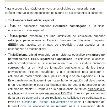
Para acceder a los másteres universitarios oficiales es necesario, con
carácter general, estar en posesión de alguna de las siguientes titulaciones:
Título universitario oficial español.
Título
de educación superior
extranjero homologado
a un título
universitario oficial español.
Título/Diploma
expedido por una institución de educación superior
extranjera perteneciente al Espacio Europeo de Educación Superior
(EEES) que faculte, en el país de expedición, para acceder a las
enseñanzas de máster oficial.
Título/Diploma oficial
expedido en un sistema educativo
extranjero no
perteneciente al EEES, legalizado o apostillado
. En este caso, el acceso
estará condicionado a la comprobación que los estudios cursados
corresponden a un nivel de formación equivalente al de los títulos
universitarios oficiales españoles y que capacitan para acceder a
estudios de máster oficial en el país en el que se ha expedido el título.
Este trámite no implica, en ningún caso, la homologación del título previo,
ni su reconocimiento para otra finalidad que no sea la de acceder a los
estudios de máster. El estudio de la equivalencia de títulos
está sujeto a
una tasa
administrativa que
asciende a 155.22 €
.
El recibo para el abono
de la tasa
se generará una vez realizada su solicitud
, y se podrá pagar a
través de
Gestión de Recibos - Universitat de València
. La obtención de
la resolución de equivalencia es requisito para la evaluación de la