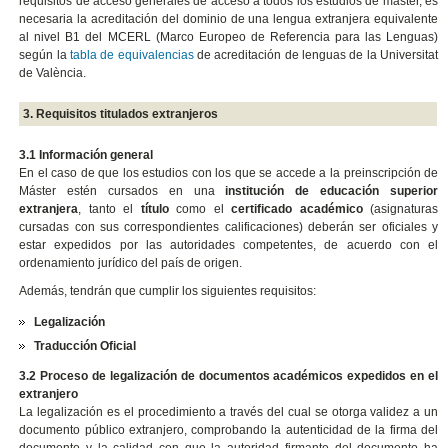
requisitos de acceso generales de acceso a todos los estudios de máster, es
necesaria la acreditación del dominio de una lengua extranjera equivalente
al nivel B1 del MCERL (Marco Europeo de Referencia para las Lenguas)
según la
tabla de equivalencias
de acreditación de lenguas de la Universitat
de València.
3. Requisitos titulados extranjeros
3.1 Información general
En el caso de que los estudios con los que se accede a la preinscripción de
Máster estén cursados en una
institución de educación superior
extranjera
, tanto el
título
como el
certificado académico
(asignaturas
cursadas con sus correspondientes calificaciones) deberán ser oficiales y
estar expedidos por las autoridades competentes, de acuerdo con el
ordenamiento jurídico del país de origen.
Además, tendrán que cumplir los siguientes requisitos:
Legalización
Traducción Oficial
3.2 Proceso de legalización de documentos académicos expedidos en el
extranjero
La legalización es el procedimiento a través del cual se otorga validez a un
documento público extranjero, comprobando la autenticidad de la firma del
documento y la calidad con que la autoridad firmante del documento ha