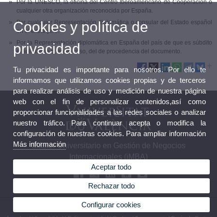
Por la UNESCO, la oficina del Centro Iberoamericano de Cooperación o
cualquier otra organización reconocida por España.
Por cualquier Representación diplomática o consular del Estado español
Cookies y política de
en el extranjero.
Por la Representación diplomática en España del país de que es súbdito
privacidad
el solicitante o, en su caso, del de procedencia del documento.
Tu privacidad es importante para nosotros. Por ello te
informamos que utilizamos cookies propias y de terceros
para realizar análisis de uso y medición de nuestra página
web con el fin de personalizar contenidos,así como
proporcionar funcionalidades a las redes sociales o analizar
nuestro tráfico. Para continuar acepta o modifica la
configuración de nuestras cookies. Para ampliar información
Más información
Máster Universitario en Gestión de Negocios
Internacionales (iMBA)
Aceptar todo
Rechazar todo
Configurar cookies
© 2026 UV. - Av. dels Tarongers, s/n. 46022 Valencia. Teléfono: 96 3828549