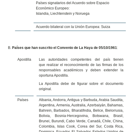
Países signatarios del Acuerdo sobre Espacio
Económico Europeo:
Islandia, Liechtenstein y Noruega
Acuerdo bilateral con la Unión Europea: Suiza
Países que han suscrito el Convenio de La Haya de 05/10/1961
:
Apostilla
Las autoridades competentes del país tienen
que realizar el reconocimiento de las firmas de los
responsables académicos y deben extender la
oportuna Apostilla.
La Apostilla debe de figurar sobre el documento
original.
Países
Albania, Andorra, Antigua y Barbuda, Arabia Saudita,
Argentina, Armenia, Australia, Azerbaiyán, Bahamas,
Bahrein, Barbados, Bharat/India, Belice, Bielorrusia,
Bolivia, Bosnia-Hercegovina, Botswana, Brasil,
Brunei, Burundi, Cabo Verde, Canadá, Chile, China,
Colombia, Islas Cook, Corea del Sur, Costa Rica,
Dominica, Ecuador, El Salvador, Estados Unidos de