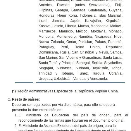
América, Eswatini (antes Swazilandia), Fidji,
Filipinas, Georgia, Granada, Guatemala, Guyana,
Honduras, Hong Kong, Indonesia, Islas Marshall,
Israel, Jamaica, Japón, Kazajstán, Kirguistán,
Kosovo, Lesoto, Liberia, Macao, Macedonia, Malawi,
Marruecos, Mauricio, México, Moldavia, Mónaco,
Mongolia, Montenegro, Namibia, Nicaragua, Niue,
Nueva Zelanda, Omán, Pakistán, Palaos, Panamá,
Paraguay, Perú, Reino Unido, República
Dominicana, Rusia, San Cristóbal y Nevis, Samoa,
San Marino, San Vicente y Granadinas, Santa Lucía,
Santo Tomé y Príncipe, Senegal, Serbia, Seychelles,
Singapur, Sudáfrica, Surinam, Tayikistán, Tonga,
Trinidad y Tobago, Túnez, Turquía, Ucrania,
Uruguay, Uzbekistán, Vanuato y Venezuela.
(*)
Región Administrativas Especial de la República Popular China.
Resto de países
:
Deberán ser legalizados por vía diplomática, para ello se deberá
presentar la documentación en:
El Ministerio de Educación del país de origen, para el
reconocimiento de las firmas que figuran en el documento original.
El Ministerio de Asuntos Exteriores del país de origen, para la
legalización del reconocimiento de firmas efectuado en el Ministerio