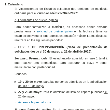
1.
Calendario
El Vicerrectorado de Estudios establece dos periodos de matrícula
ordinaria para el
curso académico 2026-2027:
A) Estudiantes de nuevo ingreso
Para poder formalizar la matrícula, es necesario haber enviado
previamente la
solicitud de preinscripción
en la fechas y términos
establecidos y haber sido admitido/a en algún máster. La matrícula se
realizará en los siguientes periodos:
- FASE 1 DE PREINSCRIPCIÓN (plazo de presentación de
solicitudes desde el 30 de marzo al 21 de abril de 2026):
1er paso. Prematrícula:
El estudiantado admitido en fase 1 tendrá
que realizar una prematrícula para asegurar su plaza y poder
matricularse con posterioridad.
Periodos:
19 y 20 de mayo
: para las personas admitidas en la
adjudicación
del día 18 de mayo
.
22 y 23 de mayo
: Para la admisión de lista de espera publicada
el
21 de mayo.
Acceso a la prematrícula
2º paso. Pago del recibo.
En el momento en que se formalice la