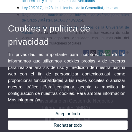
académicos y complementarios universitarios.
Ley 20/2017, de 28 de diciembre, de la Generalitat, de tasas.
Reglamento de
matrícula
de la Universitat de València para títulos
de Grado y
Máster
. (ACGUV 48/2025
).
Cookies y política de
Resolución de la Vicerrectora de Estudios de la Universitat de
València
por la cual se nombra la Comisión Asesora de este
vicerrectorado en aspectos vinculados con la matrícula del
privacidad
estudiantado de titulaciones oficiales
Tu privacidad es importante para nosotros. Por ello te
informamos que utilizamos cookies propias y de terceros
para realizar análisis de uso y medición de nuestra página
web con el fin de personalizar contenidos,así como
proporcionar funcionalidades a las redes sociales o analizar
nuestro tráfico. Para continuar acepta o modifica la
configuración de nuestras cookies. Para ampliar información
Más información
Máster Universitario en Gestión de Negocios
Internacionales (iMBA)
Aceptar todo
Rechazar todo