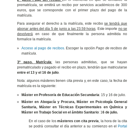
prematrícula, se emitirá un recibo por servicios académicos de 300
euros, que se corresponde con el primer plazo del pago de la
matrícula.
Para asegurar el derecho a la matrícula, este recibo
se tendrá que
abonar antes del día 5 de junio a las 23.59 horas
. Este importe
no se
devolverá
en caso de que finalmente la persona admitida no
formalice la matrícula.
Acceso al pago de recibos
. Escoger la opción
Pago de recibos de
matrícula
.
3º paso. Matrícula
:
las personas admitidas, que se hayan
prematriculado y pagado el recibo en plazo, tendrán que matricularse
entre el 13 y el 16 de julio
.
Nota: algunos másteres tienen cita previa y, en este caso, la fecha de
matrícula es la siguiente:
Máster en Profesor/a de Educación Secundaria
: 15 y 16 de julio.
Máster en Abogacía y Procura, Máster en Psicología General
Sanitaria, Máster en Técnicas Experimentales en Química y
Máster en Trabajo Social en el ámbito Sanitario
: 1
6 de julio.
En el caso de los
másteres con cita previa
, la hora de la cita
se podrá consultar el día anterior a su comienzo en el
Portal