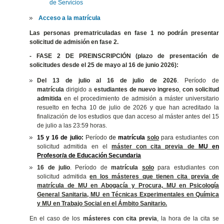
de Servicios
Acceso a la matrícula
Las personas prematriculadas en fase 1 no podrán presentar
solicitud de admisión en fase 2.
- FASE 2 DE PREINSCRIPCIÓN (plazo de presentación de
solicitudes desde el 25 de mayo al 16 de junio 2026):
Del 13 de julio al 16 de julio de 2026
. Período de
matrícula
dirigido a
estudiantes de nuevo ingreso
,
con solicitud
admitida
en el procedimiento de admisión a máster universitario
resuelto en fecha 10 de julio de 2026 y que han acreditado la
finalización de los estudios que dan acceso al máster antes del 15
de julio a las 23:59 horas.
15 y 16 de julio:
Período
de
matrícula
solo
para estudiantes con
solicitud admitida en el
máster con cita previa de
MU en
Profesor/a de Educación Secundaria
16 de julio
. Período de
matrícula
solo
para estudiantes con
solicitud admitida
en los másteres que tienen cita previa de
matrícula de
MU en Abogacía y Procura, MU en Psicología
General Sanitaria,
MU en Técnicas Experimentales en Química
y MU
en Trabajo Social en el Ámbito Sanitario.
En el caso de los
másteres con cita previa
, la hora de la cita se