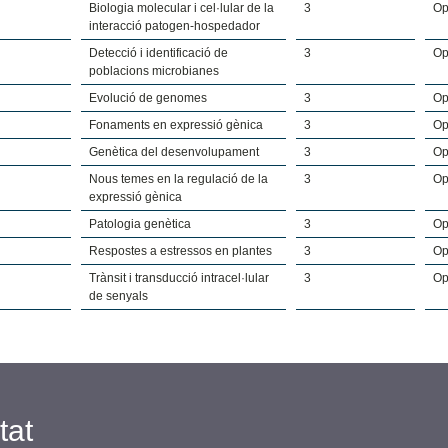
Biologia molecular i cel·lular de la
3
Op
interacció patogen-hospedador
Detecció i identificació de
3
Op
poblacions microbianes
Evolució de genomes
3
Op
Fonaments en expressió gènica
3
Op
Genètica del desenvolupament
3
Op
Nous temes en la regulació de la
3
Op
expressió gènica
Patologia genètica
3
Op
Respostes a estressos en plantes
3
Op
Trànsit i transducció intracel·lular
3
Op
de senyals
tat