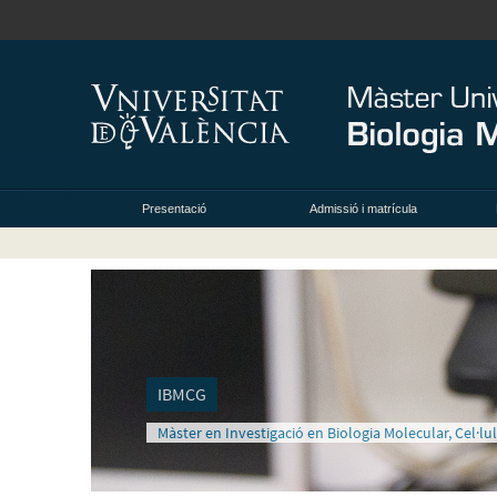
Presentació
Admissió i matrícula
IBMCG
Màster en Investigació en Biologia Molecular, Cel·lul