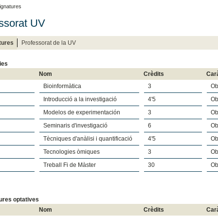
ignatures
ssorat UV
tures
Professorat de la UV
ies
Nom
Crèdits
Car
Bioinformàtica
3
Ob
Introducció a la investigació
4'5
Ob
Modelos de experimentación
3
Ob
Seminaris d'investigació
6
Ob
Tècniques d'anàlisi i quantificació
4'5
Ob
Tecnologies òmiques
3
Ob
Treball Fi de Màster
30
Ob
ures optatives
Nom
Crèdits
Car