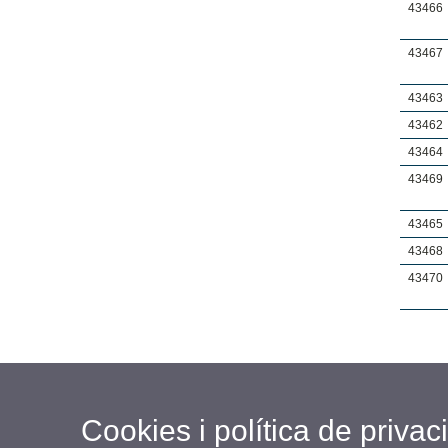
43466
43467
43463
43462
43464
43469
43465
43468
43470
Cookies i política de privaci