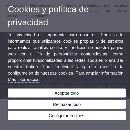
Se trata de un título conjunto entre la Universitat de València y la Universidad
Cookies y política de
Jaume I de Castellón, a tenor del correspondiente convenio en el que se
fijan las responsabilidades mutuas.
privacidad
Tu privacidad es importante para nosotros. Por ello te
informamos que utilizamos cookies propias y de terceros
para realizar análisis de uso y medición de nuestra página
web con el fin de personalizar contenidos,así como
proporcionar funcionalidades a las redes sociales o analizar
Màster en Marketing e Investigación de Mercados
nuestro tráfico. Para continuar acepta o modifica la
configuración de nuestras cookies. Para ampliar información
Más información
© 2026 UV. - © 2013 UV - Máster Universitario en Marketing e Investigación de Mercados.
Avda. Tarongers, s/n. 46022 Valencia. Teléfono: 963 828 312
Aceptar todo
Aviso legal
|
Accesibilidad
|
Política privacidad
|
Cookies
|
Transparencia
|
Buzón de Contacto
Rechazar todo
Configurar cookies