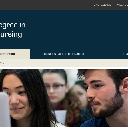
CASTELLANO
VALENCI
enrolment
Master's Degree programme
Tea
ent