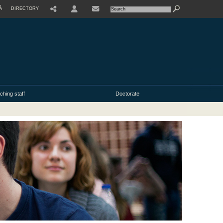
À
DIRECTORY
USER
ching staff
Doctorate