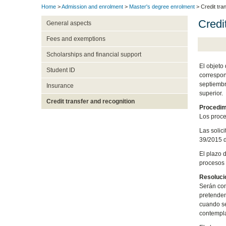
Home
>
Admission and enrolment
>
Master's degree enrolment
> Credit tra
Credi
General aspects
Fees and exemptions
Scholarships and financial support
El objeto
Student ID
correspon
septiembr
Insurance
superior.
Credit transfer and recognition
Procedim
Los proce
Las solic
39/2015 d
El plazo d
procesos
Resoluci
Serán com
pretenden
cuando se
contempla