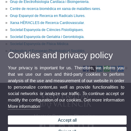
Grup de Electrofisiologia Cardíaca i Bioingenieria.
Centre de recerca biomèdica en xarxa de malalties rares.
Grup Espanyol de Recerca en Radicals Lliures.
Xarxa HÈRACLES de Recerca Cardiovascular.
Societat Espanyola de Ciències Fisiològiques.
Societat Espanyola de Geriatria i Gerontologia.
Societat Espanyola de Física Mèdica
Federation of European Physiological Sociétés.
Cookies and privacy policy
Your privacy is important for us. Therefore, we inform you
that we use our own and third-party cookies to perform
analysis of the use and measurement of our website in order
to personalize content,as well as provide functionalities to
social networks or analyze our traffic. To continue accept or
modify the configuration of our cookies. Get more information
More information
Master's Degree in Physiology
Accept all