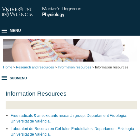
MENU
Home
>
Research and resources
>
Information resources
> Information resources
SUBMENU
Information Resources
Free radicals & antioxidants research group. Departament Fisiologia.
Universitat de València.
Laboratori de Recerca en Cèl·lules Endoteliales. Departament Fisiologia.
Universitat de València.