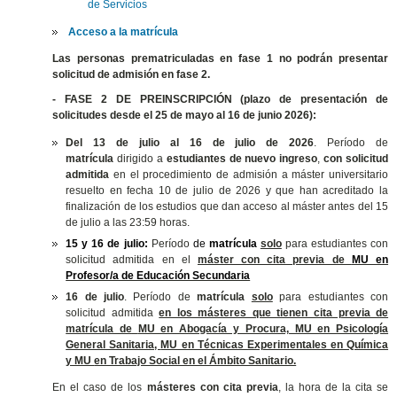
de Servicios
Acceso a la matrícula
Las personas prematriculadas en fase 1 no podrán presentar
solicitud de admisión en fase 2.
- FASE 2 DE PREINSCRIPCIÓN (plazo de presentación de
solicitudes desde el 25 de mayo al 16 de junio 2026):
Del 13 de julio al 16 de julio de 2026
. Período de
matrícula
dirigido a
estudiantes de nuevo ingreso
,
con solicitud
admitida
en el procedimiento de admisión a máster universitario
resuelto en fecha 10 de julio de 2026 y que han acreditado la
finalización de los estudios que dan acceso al máster antes del 15
de julio a las 23:59 horas.
15 y 16 de julio:
Período
de
matrícula
solo
para estudiantes con
solicitud admitida en el
máster con cita previa de
MU en
Profesor/a de Educación Secundaria
16 de julio
. Período de
matrícula
solo
para estudiantes con
solicitud admitida
en los másteres que tienen cita previa de
matrícula de
MU en Abogacía y Procura, MU en Psicología
General Sanitaria,
MU en Técnicas Experimentales en Química
y MU
en Trabajo Social en el Ámbito Sanitario.
En el caso de los
másteres con cita previa
, la hora de la cita se