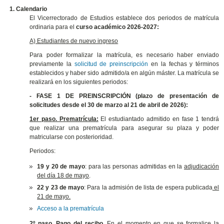
1.
Calendario
El Vicerrectorado de Estudios establece dos periodos de matrícula
ordinaria para el
curso académico 2026-2027:
A) Estudiantes de nuevo ingreso
Para poder formalizar la matrícula, es necesario haber enviado
previamente la
solicitud de preinscripción
en la fechas y términos
establecidos y haber sido admitido/a en algún máster. La matrícula se
realizará en los siguientes periodos:
- FASE 1 DE PREINSCRIPCIÓN (plazo de presentación de
solicitudes desde el 30 de marzo al 21 de abril de 2026):
1er paso. Prematrícula:
El estudiantado admitido en fase 1 tendrá
que realizar una prematrícula para asegurar su plaza y poder
matricularse con posterioridad.
Periodos:
19 y 20 de mayo
: para las personas admitidas en la
adjudicación
del día 18 de mayo
.
22 y 23 de mayo
: Para la admisión de lista de espera publicada
el
21 de mayo.
Acceso a la prematrícula
2º paso. Pago del recibo.
En el momento en que se formalice la