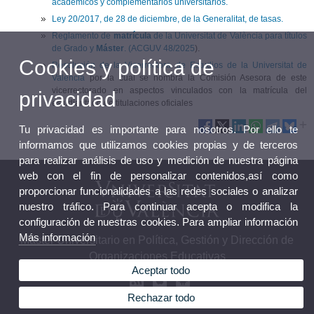
académicos y complementarios universitarios.
Ley 20/2017, de 28 de diciembre, de la Generalitat, de tasas.
Reglamento de
matrícula
de la Universitat de València para títulos
de Grado y
Máster
. (ACGUV 48/2025
).
Cookies y política de
Resolución de la Vicerrectora de Estudios de la Universitat de
València
por la cual se nombra la Comisión Asesora de este
vicerrectorado en aspectos vinculados con la matrícula del
privacidad
estudiantado de titulaciones oficiales
Tu privacidad es importante para nosotros. Por ello te
informamos que utilizamos cookies propias y de terceros
para realizar análisis de uso y medición de nuestra página
web con el fin de personalizar contenidos,así como
proporcionar funcionalidades a las redes sociales o analizar
nuestro tráfico. Para continuar acepta o modifica la
configuración de nuestras cookies. Para ampliar información
Más información
Máster Universitario en Política, Gestión y Dirección de
Organizaciones Educativas
Aceptar todo
Rechazar todo