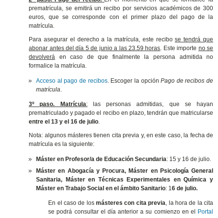
prematrícula, se emitirá un recibo por servicios académicos de 300
euros, que se corresponde con el primer plazo del pago de la
matrícula.
Para asegurar el derecho a la matrícula, este recibo
se tendrá que
abonar antes del día 5 de junio a las 23.59 horas
. Este importe
no se
devolverá
en caso de que finalmente la persona admitida no
formalice la matrícula.
Acceso al pago de recibos
. Escoger la opción
Pago de recibos de
matrícula
.
3º paso. Matrícula
:
las personas admitidas, que se hayan
prematriculado y pagado el recibo en plazo, tendrán que matricularse
entre el 13 y el 16 de julio
.
Nota: algunos másteres tienen cita previa y, en este caso, la fecha de
matrícula es la siguiente:
Máster en Profesor/a de Educación Secundaria
: 15 y 16 de julio.
Máster en Abogacía y Procura, Máster en Psicología General
Sanitaria, Máster en Técnicas Experimentales en Química y
Máster en Trabajo Social en el ámbito Sanitario
: 1
6 de julio.
En el caso de los
másteres con cita previa
, la hora de la cita
se podrá consultar el día anterior a su comienzo en el
Portal