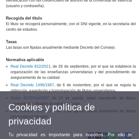
identificación con las credenciales de alumno de la Universitat de València
(usuario y contraseña).
Recogida del título
El título se recogerá personalmente, con el DNI vigente, en la secretaría del
centro de estudios.
Tasas
Las tasas son fijadas anualmente mediante Decreto del Consejo.
Normativa aplicable
Real Decreto 822/2021
, de 28 de septiembre, por el que se establece la
organización de las enseñanzas universitarias y del procedimiento de
aseguramiento de su calidad.
Real Decreto 1496/1987
, de 6 de noviembre, por el que se regula la
obtención, expedición y homologación de títulos universitarios.
Orden ECI/2514/2007
, de 13 de agosto, sobre expedición de títulos
universitarios oficiales de máster y doctor.
Cookies y política de
Real Decreto 1002/2010
, de 5 de agosto, sobre expedición de títulos
universitarios oficiales.
privacidad
Tu privacidad es importante para nosotros. Por ello te