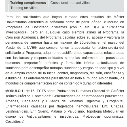
Training complements
Cross functional activities
Training activities
Para los solicitantes que hayan cursado otros estudios de Máster
Universitarios diferentes al señalado como de perfil idóneo, e incluso en
Programas de Doctorado diferentes (con o sin DEA o Suficiencia
Investigadora), pero en cualquier caso siempre afines al Programa, la
Comisión Académica del Programa decidirá sobre su acceso y valorará la
pertinencia de superar hasta un máximo de 20créditos en el marco del
Máster de la UVEG, que complementen la adecuada formación previa del
solicitante al Programa, adquiriendo asídiferentes capacidades relacionadas
con las tareas y responsabilidades sobre las enfermedades parasitarias
humanas: preparación práctica y formación teórica actualizadas de
sanitarios para desempeñar trabajos, funciones y cargos de todo tipo y nivel
en el amplio campo de la lucha, control, diagnóstico, difusión, enseñanza y
estudio de las enfermedades parasitarias en todo el mundo. No obstante, los
módulos de complementación son de contenido y duración diferentes:
MODULO 1:
de 15 ECTS sobre Protozoosis Humanas (Troncal de Carácter
Teórico-Práctico. Contenidos: Generalidades de enfermedades parasitarias,
Amebas, Flagelados y Ciliados de Sistemas Digestivo y Urogenital,
Enfermedades causadas por flagelados hemotisulares: Enf. Chagas,
Leishmaniosis, Enf. Sueño, Malaria o Paludismo, Topología Molecular en
diseño de Antiparasitarios e insecticidas, Protozoosis oportunistas,
Coccidiosis).