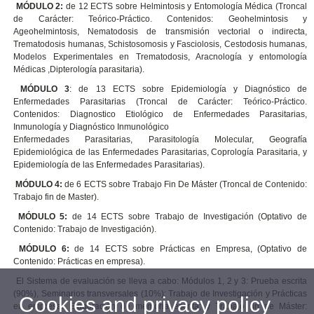
MÓDULO 2:
de 12 ECTS sobre Helmintosis y Entomología Médica (Troncal
de Carácter: Teórico-Práctico. Contenidos: Geohelmintosis y
Ageohelmintosis, Nematodosis de transmisión vectorial o indirecta,
Trematodosis humanas, Schistosomosis y Fasciolosis, Cestodosis humanas,
Modelos Experimentales en Trematodosis, Aracnología y entomología
Médicas ,Dipterología parasitaria).
MÓDULO 3
: de 13 ECTS sobre Epidemiología y Diagnóstico de
Enfermedades Parasitarias (Troncal de Carácter: Teórico-Práctico.
Contenidos: Diagnostico Etiológico de Enfermedades Parasitarias,
Inmunología y Diagnóstico Inmunológico
Enfermedades Parasitarias, Parasitología Molecular, Geografía
Epidemiológica de las Enfermedades Parasitarias, Coprología Parasitaria, y
Epidemiología de las Enfermedades Parasitarias).
MÓDULO 4:
de 6 ECTS sobre Trabajo Fin De Máster (Troncal de Contenido:
Trabajo fin de Master).
MÓDULO 5:
de 14 ECTS sobre Trabajo de Investigación (Optativo de
Contenido: Trabajo de Investigación).
MÓDULO 6:
de 14 ECTS sobre Prácticas en Empresa, (Optativo de
Contenido: Prácticas en empresa).
El Sistema de evaluación se lleva a cabo: Módulos 1, 2 y 3: Prueba escrita
(90%), Seminarios transversales (10%); Trabajo de Investigación y Prácticas
Cookies and privacy policy
en empresa: Elaboración de memoria escrita; y Trabajo fin de Máster: