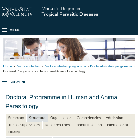
MENU
Home
>
Doctoral studies
>
Doctoral studies programme
>
Doctoral studies programme
>
Doctoral Programme in Human and Animal Parasitology
SUBMENU
Doctoral Programme in Human and Animal
Parasitology
Summary
Structure
Organisation
Competencies
Admission
Thesis supervisors
Research lines
Labour insertion
International
Quality