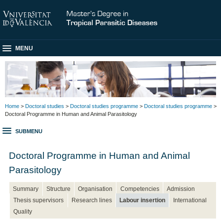
MENU
Home
>
Doctoral studies
>
Doctoral studies programme
>
Doctoral studies programme
>
Doctoral Programme in Human and Animal Parasitology
SUBMENU
Doctoral Programme in Human and Animal
Parasitology
Summary
Structure
Organisation
Competencies
Admission
Thesis supervisors
Research lines
Labour insertion
International
Quality