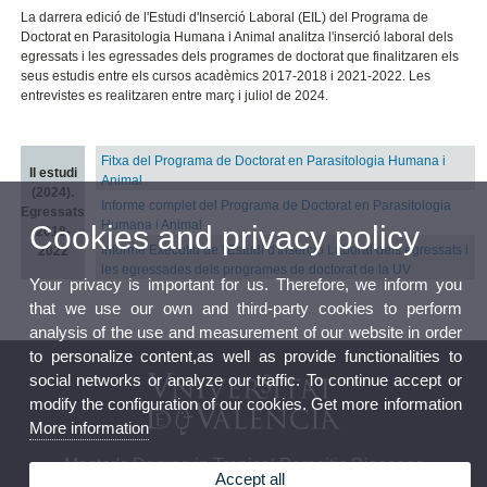
La darrera edició de l'Estudi d'Inserció Laboral (EIL) del Programa de
Doctorat en Parasitologia Humana i Animal analitza l'inserció laboral dels
egressats i les egressades dels programes de doctorat que finalitzaren els
seus estudis entre els cursos acadèmics 2017-2018 i 2021-2022. Les
entrevistes es realitzaren entre març i juliol de 2024.
Fitxa del Programa de Doctorat en Parasitologia Humana i
II estudi
Animal
(2024).
Informe complet del Programa de Doctorat en Parasitologia
Egressats
Humana i Animal
Cookies and privacy policy
2018-
Informe Executiu de l'Estudi d'Inserció Laboral dels egressats i
2022
les egressades dels programes de doctorat de la UV
Your privacy is important for us. Therefore, we inform you
that we use our own and third-party cookies to perform
analysis of the use and measurement of our website in order
to personalize content,as well as provide functionalities to
social networks or analyze our traffic. To continue accept or
modify the configuration of our cookies. Get more information
More information
Master's Degree in Tropical Parasitic Diseases
Accept all