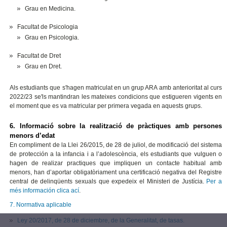
Grau en Medicina.
Facultat de Psicologia
Grau en Psicologia.
Facultat de Dret
Grau en Dret.
Als estudiants que s'hagen matriculat en un grup ARA amb anterioritat al curs
2022/23 se'ls mantindran les mateixes condicions que estigueren vigents en
el moment que es va matricular per primera vegada en aquests grups.
6. Informació sobre la realització de pràctiques amb persones
menors d’edat
En compliment de la Llei 26/2015, de 28 de juliol, de modificació del sistema
de protección a la infancia i a l’adolescència, els estudiants que vulguen o
hagen de realizar practiques que impliquen un contacte habitual amb
menors, han d’aportar obligatòriament una certificació negativa del Registre
central de delinqüents sexuals que expedeix el Ministeri de Justícia.
Per a
més información clica ací
.
7. Normativa aplicable
Ley 20/2017, de 28 de diciembre, de la Generalitat, de tasas.