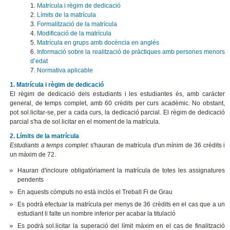
1.
Matrícula i règim de dedicació
2.
Límits de la matrícula
3.
Formalització de la matrícula
4.
Modificació de la matrícula
5.
Matrícula en grups amb docència en anglés
6.
Informació sobre la realització de pràctiques amb persones menors
d’edat
7.
Normativa aplicable
1. Matrícula i règim de dedicació
El règim de dedicació dels estudiants i les estudiantes és, amb carácter
general, de temps complet, amb 60 crèdits per curs acadèmic. No obstant,
pot sol.licitar-se, per a cada curs, la dedicació parcial. El règim de dedicació
parcial s'ha de sol.licitar en el moment de la matrícula.
2. Límits de la matrícula
Estudiants a temps complet
: s'hauran de matrícula d'un mínim de 36 crèdits i
un màxim de 72.
Hauran d'incloure obligatòriament la matrícula de totes les assignatures
pendents
En aquests còmputs no està inclòs el Treball Fi de Grau
Es podrà efectuar la matrícula per menys de 36 crèdits en el cas que a un
estudiant li falte un nombre inferior per acabar la titulació
Es podrà sol.licitar la superació del límit màxim en el cas de finalització