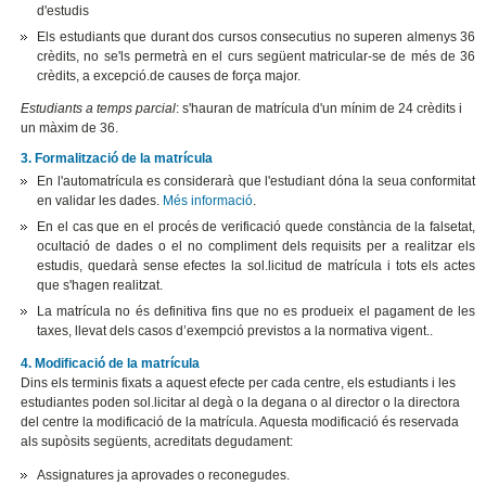
d'estudis
Els estudiants que durant dos cursos consecutius no superen almenys 36
crèdits, no se'ls permetrà en el curs següent matricular-se de més de 36
crèdits, a excepció.de causes de força major.
Estudiants a temps parcial
: s'hauran de matrícula d'un mínim de 24 crèdits i
un màxim de 36.
3. Formalització de la matrícula
En l'automatrícula es considerarà que l'estudiant dóna la seua conformitat
en validar les dades.
Més informació
.
En el cas que en el procés de verificació quede constància de la falsetat,
ocultació de dades o el no compliment dels requisits per a realitzar els
estudis, quedarà sense efectes la sol.licitud de matrícula i tots els actes
que s'hagen realitzat.
La matrícula no és definitiva fins que no es produeix el pagament de les
taxes, llevat dels casos d’exempció previstos a la normativa vigent..
4. Modificació de la matrícula
Dins els terminis fixats a aquest efecte per cada centre, els estudiants i les
estudiantes poden sol.licitar al degà o la degana o al director o la directora
del centre la modificació de la matrícula. Aquesta modificació és reservada
als supòsits següents, acreditats degudament:
Assignatures ja aprovades o reconegudes.