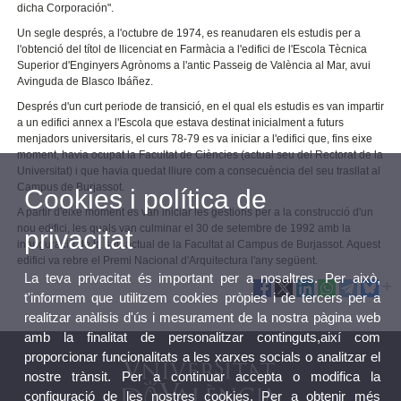
dicha Corporación".
Un segle després, a l'octubre de 1974, es reanudaren els estudis per a
l'obtenció del títol de llicenciat en Farmàcia a l'edifici de l'Escola Tècnica
Superior d'Enginyers Agrònoms a l'antic Passeig de València al Mar, avui
Avinguda de Blasco Ibáñez.
Després d'un curt periode de transició, en el qual els estudis es van impartir
a un edifici annex a l'Escola que estava destinat inicialment a futurs
menjadors universitaris, el curs 78-79 es va iniciar a l'edifici que, fins eixe
moment, havia ocupat la Facultat de Ciències (actual seu del Rectorat de la
Universitat) i que havia quedat lliure com a consecuència del seu trasllat al
Campus de Burjassot.
Cookies i política de
A partir d'eixe moment es van iniciar les gestions per a la construcció d'un
nou edifici, les quals van culminar el 30 de setembre de 1992 amb la
privacitat
inauguració de la seu actual de la Facultat al Campus de Burjassot. Aquest
edifici va rebre el Premi Nacional d'Arquitectura l'any següent.
La teva privacitat és important per a nosaltres. Per això,
t'informem que utilitzem cookies pròpies i de tercers per a
realitzar anàlisis d'ús i mesurament de la nostra pàgina web
amb la finalitat de personalitzar continguts,així com
proporcionar funcionalitats a les xarxes socials o analitzar el
nostre trànsit. Per a continuar accepta o modifica la
configuració de les nostres cookies. Per a obtenir més