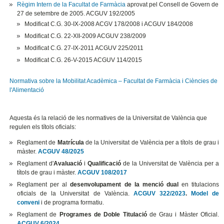
Règim Intern de la Facultat de Farmàcia
aprovat pel Consell de Govern de
27 de setembre de 2005. ACGUV 192/2005
Modificat C.G. 30-IX-2008 ACGV 178/2008 i ACGUV 184/2008
Modificat C.G. 22-XII-2009 ACGUV 238/2009
Modificat C.G. 27-IX-2011 ACGUV 225/2011
Modificat
C.G. 26-V-2015 ACGUV 114/2015
Normativa sobre la Mobilitat Acadèmica – Facultat de Farmàcia i Ciències de
l'Alimentació
Aquesta és la relació de les normatives de la Universitat de València que
regulen els títols oficials:
Reglament de
Matrícula
de la Universitat de València per a títols de grau i
màster.
ACGUV 48/2025
Reglament d'
Avaluació
i
Qualificació
de la Universitat de València per a
títols de grau i màster.
ACGUV 108/2017
Reglament per al
desenvolupament de la menció dual
en titulacions
oficials de la Universitat de València.
ACGUV 322/2023
.
Model de
conveni
i de programa formatiu.
Reglament de
Programes de Doble Titulació
de Grau i Màster Oficial.
ACGUV 6/2024