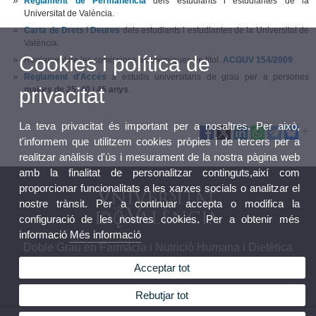
Reglament de Permanència
dels estudiants i estudiantes de la
Universitat de València.
Carta de Drets i Deures
dels estudiants i estudiantes de la Universitat de
València.
Cookies i política de
Reglament de les comissions acadèmiques de títol.
ACGUV 154/2009
Reglament d'Accés
a estudis universitaris de grau per a persones
privacitat
majors de 25, 40 i 45 anys
.
La teva privacitat és important per a nosaltres. Per això,
t'informem que utilitzem cookies pròpies i de tercers per a
realitzar anàlisis d'ús i mesurament de la nostra pàgina web
amb la finalitat de personalitzar continguts,així com
proporcionar funcionalitats a les xarxes socials o analitzar el
nostre trànsit. Per a continuar accepta o modifica la
configuració de les nostres cookies. Per a obtenir més
informació
Més informació
Doble Grau en Farmàcia i Nutrició Humana i Dietètica
Acceptar tot
Rebutjar tot