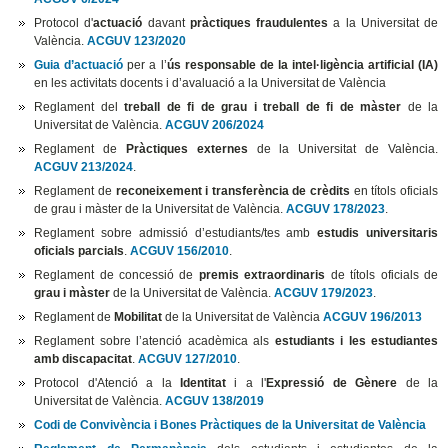
Protocol d'
actuació
davant
pràctiques fraudulentes
a la Universitat de
València.
ACGUV 123/2020
Guia d’actuació
per a l’
ús responsable de la intel·ligència artificial (IA)
en les activitats docents i d’avaluació a la Universitat de València
Reglament del
treball de fi de grau i treball de fi de màster
de la
Universitat de València.
ACGUV 206/2024
Reglament de
Pràctiques externes
de la Universitat de València.
ACGUV 213/2024
.
Reglament de
reconeixement i transferència de crèdits
en títols oficials
de grau i màster de la Universitat de València.
ACGUV 178/2023
.
Reglament sobre admissió d’estudiants/tes amb
estudis universitaris
oficials parcials
.
ACGUV 156/2010
.
Reglament de concessió de
premis extraordinaris
de títols oficials de
grau i màster
de la Universitat de València.
ACGUV 179/2023
.
Reglament de
Mobilitat
de la Universitat de València
ACGUV 196/2013
Reglament sobre l’atenció acadèmica als
estudiants i les estudiantes
amb discapacitat
.
ACGUV 127/2010
.
Protocol d'Atenció a la
Identitat
i a l'
Expressió de Gènere
de la
Universitat de València.
ACGUV 138/2019
Codi de Convivència i Bones Pràctiques de la Universitat de València