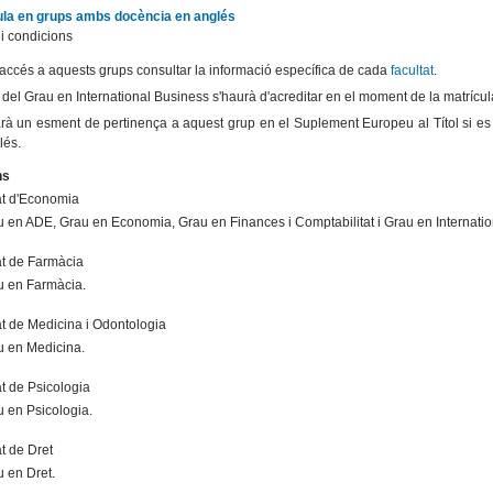
cula en grups ambs docència en anglés
 i condicions
l'accés a aquests grups consultar la informació específica de cada
facultat
.
del Grau en International Business s'haurà d'acreditar en el moment de la matrícul
rà un esment de pertinença a aquest grup en el Suplement Europeu al Títol si es 
lés.
ns
at d'Economia
 en ADE, Grau en Economia, Grau en Finances i Comptabilitat i Grau en Internati
at de Farmàcia
u en Farmàcia.
at de Medicina i Odontologia
u en Medicina.
t de Psicologia
 en Psicologia.
t de Dret
u en Dret.