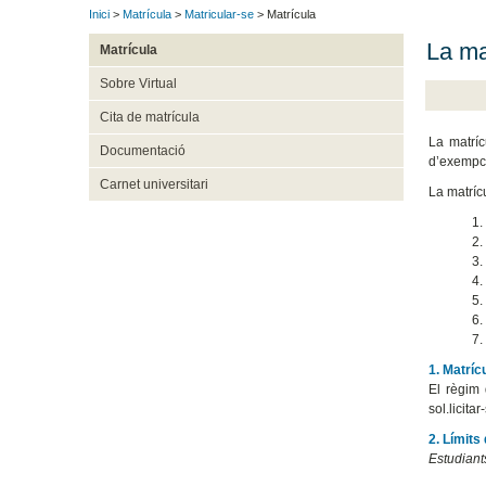
Inici
>
Matrícula
>
Matricular-se
> Matrícula
La mat
Matrícula
Sobre Virtual
Cita de matrícula
La matríc
Documentació
d’exempci
Carnet universitari
La matrícu
1.
2.
3.
4.
5.
6.
7.
1. Matríc
El règim 
sol.licita
2. Límits
Estudiant