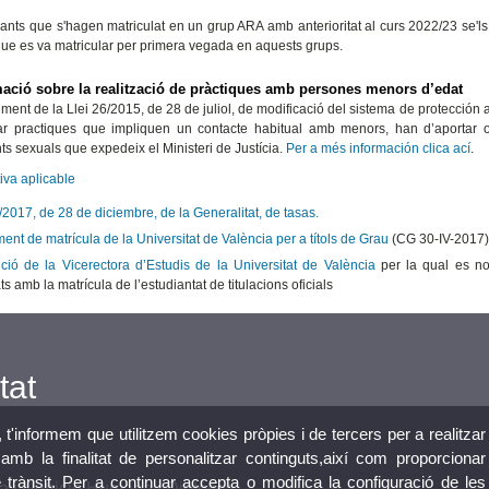
iants que s'hagen matriculat en un grup ARA amb anterioritat al curs 2022/23 se'l
e es va matricular per primera vegada en aquests grups.
mació sobre la realització de pràctiques amb persones menors d’edat
ment de la Llei 26/2015, de 28 de juliol, de modificació del sistema de protección a
ar practiques que impliquen un contacte habitual amb menors, han d’aportar ob
ts sexuals que expedeix el Ministeri de Justícia.
Per a més información clica ací
.
iva aplicable
2017, de 28 de diciembre, de la Generalitat, de tasas.
nt de matrícula de la Universitat de València per a títols de Grau
(CG 30-IV-2017)
ció de la Vicerectora d’Estudis de la Universitat de València
per la qual es no
ts amb la matrícula de l’estudiantat de titulacions oficials
tat
, t'informem que utilitzem cookies pròpies i de tercers per a realitzar
mb la finalitat de personalitzar continguts,així com proporcionar
e trànsit. Per a continuar accepta o modifica la configuració de les
 i Nutrició Humana i Dietètica