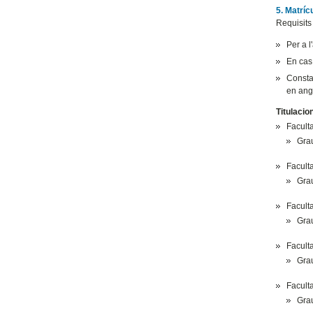
5. Matrí
Requisits
Per a 
En cas 
Consta
en ang
Titulacio
Facult
Grau
Facult
Gra
Facult
Gra
Faculta
Grau
Faculta
Gra