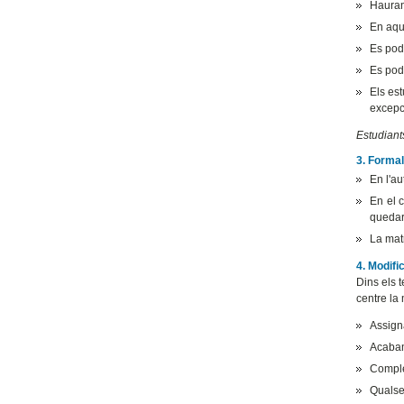
Hauran
En aqu
Es podr
Es podr
Els es
excepc
Estudiant
3. Formal
En l'au
En el c
quedarà
La matr
4. Modifi
Dins els t
centre la
Assign
Acabam
Comple
Qualsev