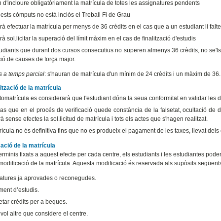
 d'incloure obligatòriament la matrícula de totes les assignatures pendents
ests còmputs no està inclòs el Treball Fi de Grau
à efectuar la matrícula per menys de 36 crèdits en el cas que a un estudiant li falte
à sol.licitar la superació del límit màxim en el cas de finalització d'estudis
tudiants que durant dos cursos consecutius no superen almenys 36 crèdits, no se'ls
ió.de causes de força major.
s a temps parcial
: s'hauran de matrícula d'un mínim de 24 crèdits i un màxim de 36.
ització de la matrícula
tomatrícula es considerarà que l'estudiant dóna la seua conformitat en validar les
as que en el procés de verificació quede constància de la falsetat, ocultació de d
 sense efectes la sol.licitud de matrícula i tots els actes que s'hagen realitzat.
ícula no és definitiva fins que no es produeix el pagament de les taxes, llevat dels
cació de la matrícula
erminis fixats a aquest efecte per cada centre, els estudiants i les estudiantes poden 
 modificació de la matrícula. Aquesta modificació és reservada als supòsits següen
atures ja aprovades o reconegudes.
ent d’estudis.
tar crèdits per a beques.
ol altre que considere el centre.