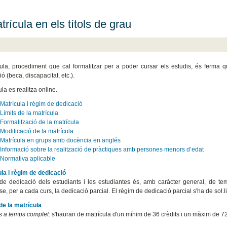
rícula en els títols de grau
ula, procediment que cal formalitzar per a poder cursar els estudis, és ferma 
ó (beca, discapacitat, etc.).
la es realitza online.
Matrícula i règim de dedicació
Límits de la matrícula
Formalització de la matrícula
Modificació de la matrícula
Matrícula en grups amb docència en anglés
Informació sobre la realització de pràctiques amb persones menors d’edat
Normativa aplicable
ula i règim de dedicació
de dedicació dels estudiants i les estudiantes és, amb carácter general, de t
r-se, per a cada curs, la dedicació parcial. El règim de dedicació parcial s'ha de sol.
 de la matrícula
s a temps complet
: s'hauran de matrícula d'un mínim de 36 crèdits i un màxim de 72