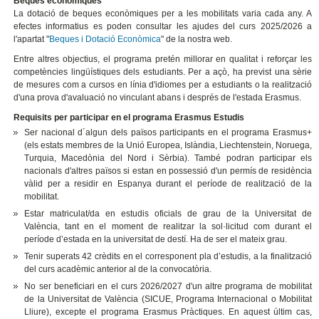
Beques económiques
La dotació de beques econòmiques per a les mobilitats varia cada any. A
efectes informatius es poden consultar les ajudes del curs 2025/2026 a
l'apartat "
Beques i Dotació Econòmica
" de la nostra web.
Entre altres objectius, el programa pretén millorar en qualitat i reforçar les
competències lingüístiques dels estudiants. Per a açò, ha previst una sèrie
de mesures com a cursos en línia d'idiomes per a estudiants o la realització
d'una prova d'avaluació no vinculant abans i després de l'estada Erasmus.
Requisits per participar en el programa Erasmus Estudis
Ser nacional d´algun dels països participants en el programa Erasmus+
(els estats membres de la Unió Europea, Islàndia, Liechtenstein, Noruega,
Turquia, Macedònia del Nord i Sèrbia). També podran participar els
nacionals d'altres països si estan en possessió d'un permís de residència
vàlid per a residir en Espanya durant el període de realització de la
mobilitat.
Estar matriculat/da en estudis oficials de grau de la Universitat de
València, tant en el moment de realitzar la sol·licitud com durant el
període d’estada en la universitat de destí. Ha de ser el mateix grau.
Tenir superats 42 crèdits en el corresponent pla d’estudis, a la finalització
del curs acadèmic anterior al de la convocatòria.
No ser beneficiari en el curs 2026/2027 d'un altre programa de mobilitat
de la Universitat de València (SICUE, Programa Internacional o Mobilitat
Lliure), excepte el programa Erasmus Pràctiques. En aquest últim cas,