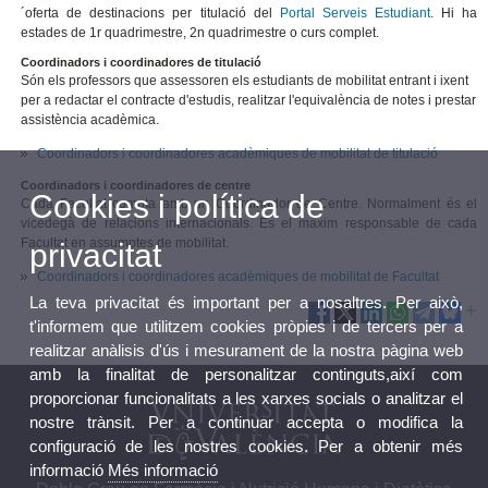
´oferta de destinacions per titulació del
Portal Serveis Estudiant
. Hi ha
estades de 1r quadrimestre, 2n quadrimestre o curs complet.
Coordinadors i coordinadores de titulació
Són els professors que assessoren els estudiants de mobilitat entrant i ixent
per a redactar el contracte d'estudis, realitzar l'equivalència de notes i prestar
assistència acadèmica.
Coordinadors i coordinadores acadèmiques de mobilitat de titulació
Coordinadors i coordinadores de centre
Cookies i política de
Cada Facultat compta amb un Coordinador de Centre. Normalment és el
vicedegà de relacions internacionals. És el màxim responsable de cada
Facultat en assumptes de mobilitat.
privacitat
Coordinadors i coordinadores acadèmiques de mobilitat de Facultat
La teva privacitat és important per a nosaltres. Per això,
t'informem que utilitzem cookies pròpies i de tercers per a
realitzar anàlisis d'ús i mesurament de la nostra pàgina web
amb la finalitat de personalitzar continguts,així com
proporcionar funcionalitats a les xarxes socials o analitzar el
nostre trànsit. Per a continuar accepta o modifica la
configuració de les nostres cookies. Per a obtenir més
informació
Més informació