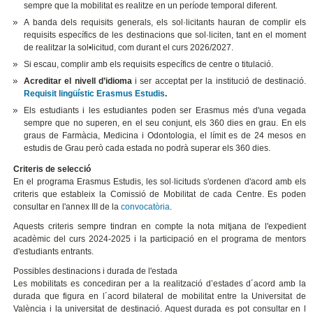
sempre que la mobilitat es realitze en un període temporal diferent.
A banda dels requisits generals, els sol·licitants hauran de complir els
requisits específics de les destinacions que sol·liciten, tant en el moment
de realitzar la sol•licitud, com durant el curs 2026/2027.
Si escau, complir amb els requisits específics de centre o titulació.
Acreditar el nivell d’idioma
i ser acceptat per la institució de destinació.
Requisit lingüístic Erasmus Estudis
.
Els estudiants i les estudiantes poden ser Erasmus més d'una vegada
sempre que no superen, en el seu conjunt, els 360 dies en grau. En els
graus de Farmàcia, Medicina i Odontologia, el límit es de 24 mesos en
estudis de Grau però cada estada no podrà superar els 360 dies.
Criteris de selecció
En el programa Erasmus Estudis, les sol·licituds s'ordenen d'acord amb els
criteris que estableix la Comissió de Mobilitat de cada Centre. Es poden
consultar en l'annex III de la
convocatòria
.
Aquests criteris sempre tindran en compte la nota mitjana de l'expedient
acadèmic del curs 2024-2025 i la participació en el programa de mentors
d'estudiants entrants.
Possibles destinacions i durada de l'estada
Les mobilitats es concediran per a la realització d’estades d´acord amb la
durada que figura en l´acord bilateral de mobilitat entre la Universitat de
València i la universitat de destinació. Aquest durada es pot consultar en l