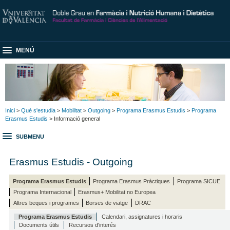
MENÚ
Inici
>
Què s'estudia
>
Mobilitat
>
Outgoing
>
Programa Erasmus Estudis
>
Programa
Erasmus Estudis
> Informació general
SUBMENU
Erasmus Estudis - Outgoing
Programa Erasmus Estudis
Programa Erasmus Pràctiques
Programa SICUE
Programa Internacional
Erasmus+ Mobilitat no Europea
Altres beques i programes
Borses de viatge
DRAC
Programa Erasmus Estudis
Calendari, assignatures i horaris
Documents útils
Recursos d'interés