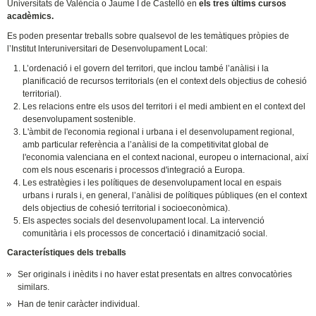
Universitats de València o Jaume I de Castelló en
els tres últims cursos
acadèmics.
Es poden presentar treballs sobre qualsevol de les temàtiques pròpies de
l’Institut lnteruniversitari de Desenvolupament Local:
L’ordenació i el govern del territori, que inclou també l’anàlisi i la
planificació de recursos territorials (en el context dels objectius de cohesió
territorial).
Les relacions entre els usos del territori i el medi ambient en el context del
desenvolupament sostenible.
L'àmbit de l'economia regional i urbana i el desenvolupament regional,
amb particular referència a l’anàlisi de la competitivitat global de
l'economia valenciana en el context nacional, europeu o internacional, així
com els nous escenaris i processos d'integració a Europa.
Les estratègies i les polítiques de desenvolupament local en espais
urbans i rurals i, en general, l’anàlisi de polítiques públiques (en el context
dels objectius de cohesió territorial i socioeconòmica).
Els aspectes socials del desenvolupament local. La intervenció
comunitària i els processos de concertació i dinamització social.
Característiques dels treballs
Ser originals i inèdits i no haver estat presentats en altres convocatòries
similars.
Han de tenir caràcter individual.