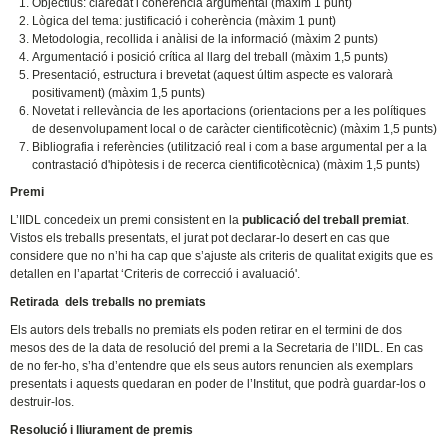
Objectius: claredat i coherència argumental (màxim 1 punt)
Lògica del tema: justificació i coherència (màxim 1 punt)
Metodologia, recollida i anàlisi de la informació (màxim 2 punts)
Argumentació i posició crítica al llarg del treball (màxim 1,5 punts)
Presentació, estructura i brevetat (aquest últim aspecte es valorarà
positivament) (màxim 1,5 punts)
Novetat i rellevància de les aportacions (orientacions per a les polítiques
de desenvolupament local o de caràcter cientificotècnic) (màxim 1,5 punts)
Bibliografia i referències (utilització real i com a base argumental per a la
contrastació d'hipòtesis i de recerca cientificotècnica) (màxim 1,5 punts)
Premi
L’IIDL concedeix un premi consistent en la
publicació del treball premiat
.
Vistos els treballs presentats, el jurat pot declarar-lo desert en cas que
considere que no n’hi ha cap que s’ajuste als criteris de qualitat exigits que es
detallen en l’apartat ‘Criteris de correcció i avaluació'.
Retirada dels treballs no premiats
Els autors dels treballs no premiats els poden retirar en el termini de dos
mesos des de la data de resolució del premi a la Secretaria de l’llDL. En cas
de no fer-ho, s’ha d’entendre que els seus autors renuncien als exemplars
presentats i aquests quedaran en poder de l’Institut, que podrà guardar-los o
destruir-los.
Resolució i lliurament de premis