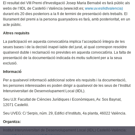
El resultat del VIII Premi d'Investigació Josep Maria Bernabé es farà públic als
webs de l’IIDL de Castelló i València (www.iidl.es;
www.uv.es/iidlvalencia)
durant els 20 dies posteriors a la fi de termini de presentació dels treballs. El
lliurament del premi a la persona guanyadora es farà, amb posterioritat, en un
acte públic.
Altres requisits
La participació en aquesta convocatòria implica l’acceptació íntegra de les
seues bases i de la decisió inapel·lable del jurat, al qual correspon resoldre
qualsevol dubte i reclamació no previstes en aquesta convocatòria. La falta de
presentació de la documentació indicada és motiu suficient per a la seua
exclusió.
Informació
Per a qualsevol informació addicional sobre els requisits i la documentació,
les persones interessades es poden dirigir a qualsevol de les seus de l’Institut
Interuniversitari de Desenvolupament Local (IIDL).
Seu UJI: Facultat de Ciències Jurídiques i Econòmiques, Av. Sos Baynat,
12071 Castelló.
Seu UVEG: C/ Serpis, núm. 29, Edifici d’lnstituts, 4a planta, 46022 València.
Organitza:
Institut Interuniversitari de Desenvolupament Local (IIDL) Castelló-València: