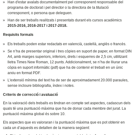
Han d'estar avalats documentalment pel corresponent responsable del
programa de doctorat i pel director o la directora de la titulació
corresponent, o persona que deleguen.
Han de ser treballs realitzats i presentats durant els cursos acadèmics
2015-2016, 2016-2017 i 2017-2018.
Requisits formals
Els treballs poden estar redactats en valencià, castellà, anglès o francès.
Se n’ha de presentar original i tres còpies en suport de paper, en format DIN
A4, amb marges superiors, inferiors, drets i esquerres de 2,5 cm, utilitzant
lletra Times New Roman, 12 punts. Addicionalment, se n’ha de lliurar una
còpia en suport informàtic (pdf) que ha de contenir el treball en un únic
arxiu en format PDF.
L'extensió mínima del text ha de ser de aproximadament 20.000 paraules,
sense incloure bibliografia, índex i notes.
Criteris de correcció i avaluació
En la valoració dels treballs es tindran en compte set aspectes, cadascun dels
quals té una puntuació màxima que ha de donar cada membre del jurat. La
puntuació màxima global és sobre 10.
Els aspectes que es valoraran i la puntuació màxima que es pot obtenir en
cada un d’aquests es detallen de la manera següent: