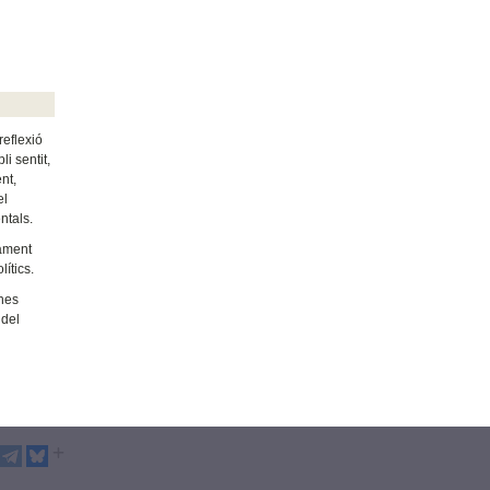
reflexió
i sentit,
nt,
el
entals.
pament
ítics.
ones
 del