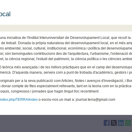
ocal
niciativa de l'Institut Interuniversitari de Desenvolupament Local, que recull la 
 i de treball. Donada la pròpia naturalesa del desenvolupament local, en el més ampl
s ambiental, social, cultural, institucional, econòmica i política del desenvolupame
ixí, són benvingudes contribucions des de l'arquitectura, l'urbanisme, l'ordenació d
dret, la ciència regional, l'estudi del patrimoni, la ciència política o les ciències ambi
ió teòrica més avançada i de les millors pràctiques que en el camp del desenvolu
mericà. D'aquesta manera, serveix com a punt de trobada d'acadèmics, gestors i pol
originals per a la seva publicació com Articles, Notes i avenços d'investigació, i B
 donar compte de fites especialment rellevants, tant en la teoria com en la pràctica
oquis, congressos i jornades que hagin tingut lloc recentment.
es/index.php/TERRA/index
o escriu-nos un mail a: journal.terra@gmail.com