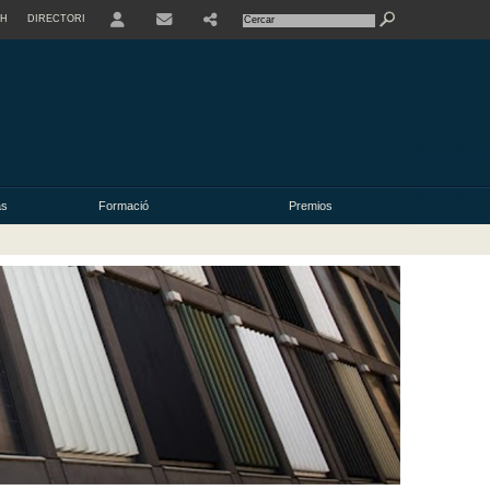
SH
DIRECTORI
USER
as
Formació
Premios