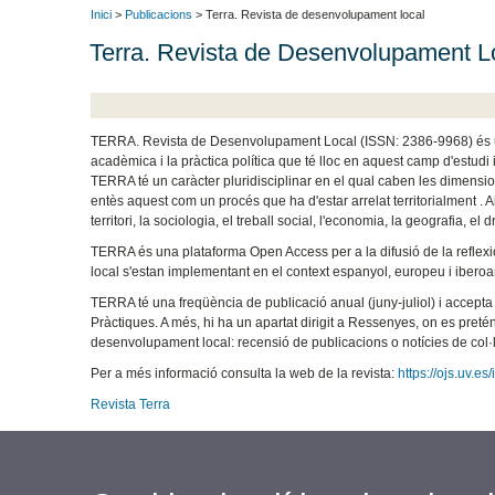
Inici
>
Publicacions
> Terra. Revista de desenvolupament local
Terra. Revista de Desenvolupament L
TERRA. Revista de Desenvolupament Local (ISSN: 2386-9968) és una i
acadèmica i la pràctica política que té lloc en aquest camp d'estudi
TERRA té un caràcter pluridisciplinar en el qual caben les dimension
entès aquest com un procés que ha d'estar arrelat territorialment . A
territori, la sociologia, el treball social, l'economia, la geografia, el 
TERRA és una plataforma Open Access per a la difusió de la reflex
local s'estan implementant en el context espanyol, europeu i iberoa
TERRA té una freqüència de publicació anual (juny-juliol) i accepta 
Pràctiques. A més, hi ha un apartat dirigit a Ressenyes, on es pretén
desenvolupament local: recensió de publicacions o notícies de col·l
Per a més informació consulta la web de la revista:
https://ojs.uv.
Revista Terra