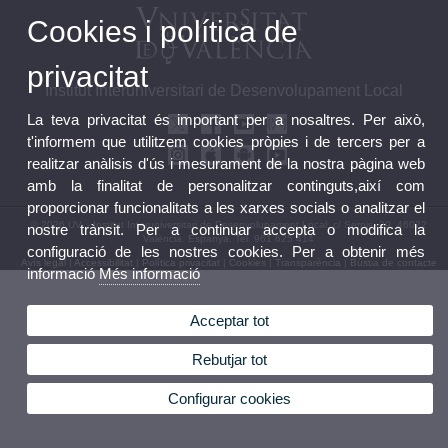
Cookies i política de
privacitat
Institut Interuniversitari de Desenvolupament Local
La teva privacitat és important per a nosaltres. Per això,
t'informem que utilitzem cookies pròpies i de tercers per a
realitzar anàlisis d'ús i mesurament de la nostra pàgina web
amb la finalitat de personalitzar continguts,així com
proporcionar funcionalitats a les xarxes socials o analitzar el
© 2026 UV. - Institut Interuniversitari de Desenvolupament Local. c/ Serpis, 29. 46022
nostre trànsit. Per a continuar accepta o modifica la
València. Espanya. Tel. 961 625 414
configuració de les nostres cookies. Per a obtenir més
Avís legal
|
Accessibilitat
|
Política privacitat
|
Cookies
|
Transparència
|
Bústia de contacte
informació
Més informació
Acceptar tot
Rebutjar tot
Configurar cookies