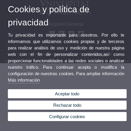
Cookies y política de
privacidad
Registro General
Tu privacidad es importante para nosotros. Por ello te
informamos que utilizamos cookies propias y de terceros
para realizar análisis de uso y medición de nuestra página
web con el fin de personalizar contenidos,así como
© 2026 UV. - Av. Blasco Ibáñez, 13. 46010. Teléfono: (+34) 96 398 33 24
proporcionar funcionalidades a las redes sociales o analizar
Aviso legal
|
Accesibilidad
|
Política privacidad
|
Cookies
|
Transparencia
|
Buzón del servicio
nuestro tráfico. Para continuar acepta o modifica la
configuración de nuestras cookies. Para ampliar información
Más información
Aceptar todo
Rechazar todo
Configurar cookies