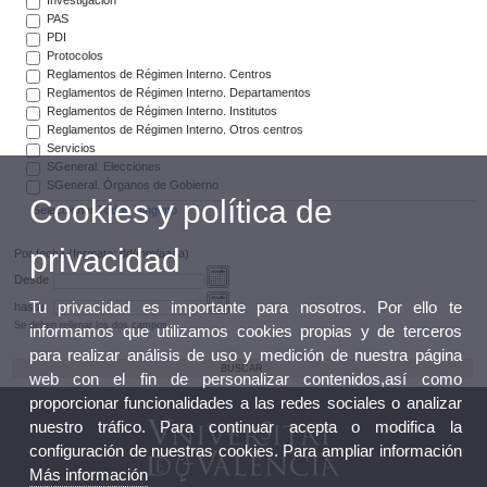
PAS
PDI
Protocolos
Reglamentos de Régimen Interno. Centros
Reglamentos de Régimen Interno. Departamentos
Reglamentos de Régimen Interno. Institutos
Reglamentos de Régimen Interno. Otros centros
Servicios
SGeneral. Elecciones
SGeneral. Órganos de Gobierno
Cookies y política de
Seleccionar
Todos
Ninguno
privacidad
Por fecha (formato: dd/mm/aaaa)
Desde
Tu privacidad es importante para nosotros. Por ello te
hasta
Se deben rellenar los dos campos
informamos que utilizamos cookies propias y de terceros
para realizar análisis de uso y medición de nuestra página
web con el fin de personalizar contenidos,así como
proporcionar funcionalidades a las redes sociales o analizar
nuestro tráfico. Para continuar acepta o modifica la
configuración de nuestras cookies. Para ampliar información
Más información