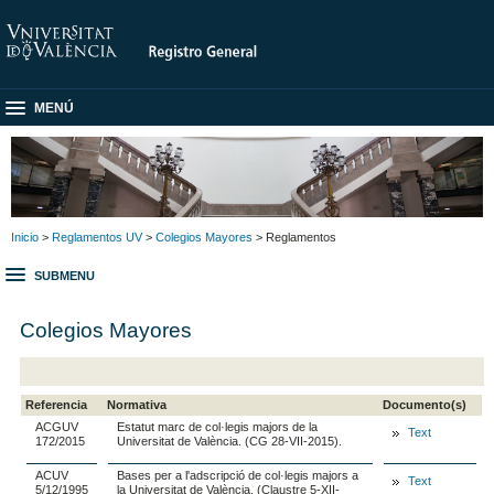
MENÚ
Inicio
>
Reglamentos UV
>
Colegios Mayores
> Reglamentos
SUBMENU
Colegios Mayores
Referencia
Normativa
Documento(s)
ACGUV
Estatut marc de col·legis majors de la
Text
172/2015
Universitat de València. (CG 28-VII-2015).
ACUV
Bases per a l'adscripció de col·legis majors a
Text
5/12/1995
la Universitat de València. (Claustre 5-XII-