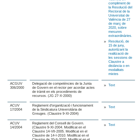
compliment de
la Resolució del
Rectorat de la
Universitat de
València de 27
de març de
2020, sobre
mesures
extraordinàries.
Resolució, de
15 de juny,
autoritzant la
realització de
les sessions de
Claustre a
distància o en
modalitats
mixtes
ACGUV
Delegació de competències de la Junta
Text
306/2000
de Govern en el rector per acordar actes
de tràmit en els procediments de
recursos. (JG 27-X-2000)
ACUV
Reglament d'organització i funcionament
Text
17/2004
de la Sindicatura Universitària de
Greuges. (Claustre 9-XI-2004)
ACUV
Reglament del Consell de Govern.
Text
14/2004
(Claustre 9-XI-2004. Modificat en el
Claustre 14-VII-2005. Modificat en el
Claustre de 14-I-2010. Modificat en el
Claustre de 20-II-2020. Modificat en el