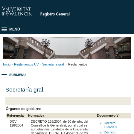
MENÚ
Inicio
>
Reglamentos UV
>
Secretaría gral.
> Reglamentos
SUBMENU
Secretaría gral.
Órganos de gobierno
Referencia
Normativa
Documento(s)
DCV
DECRETO 128/2004, de 30 de julio, del
Decreto
128/2004
Consell de la Generalitat, por el cual se
128/2004
aprueban los Estatutos de la Universitat
Decreto
de València. DECRETO 45/2013, de 28