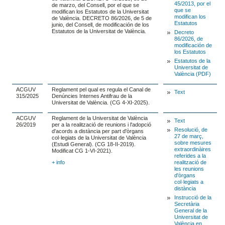
45/2013, por el
de marzo, del Consell, por el que se
que se
modifican los Estatutos de la Universitat
modifican los
de València. DECRETO 86/2026, de 5 de
Estatutos
junio, del Consell, de modificación de los
Estatutos de la Universitat de València.
Decreto
86/2026, de
modificación de
los Estatutos
Estatutos de la
Universitat de
València (PDF)
ACGUV
Reglament pel qual es regula el Canal de
Text
315/2025
Denúncies Internes Antifrau de la
Universitat de València. (CG 4-XI-2025).
ACGUV
Reglament de la Universitat de València
Text
26/2019
per a la realització de reunions i l'adopció
Resolució, de
d'acords a distància per part d'òrgans
27 de març,
col·legiats de la Universitat de València
sobre mesures
(Estudi General). (CG 18-II-2019).
extraordinàires
Modificat CG 1-VI-2021).
referides a la
+ info
realització de
les reunions
d'òrgans
col·legiats a
distància
Instrucció de la
Secretària
General de la
Universitat de
València en