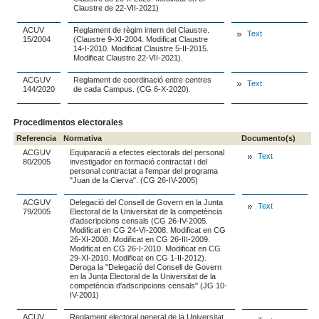
Claustre de 22-VII-2021)
ACUV
Reglament de règim intern del Claustre.
Text
15/2004
(Claustre 9-XI-2004. Modificat Claustre
14-I-2010. Modificat Claustre 5-II-2015.
Modificat Claustre 22-VII-2021).
ACGUV
Reglament de coordinació entre centres
Text
144/2020
de cada Campus. (CG 6-X-2020).
Procedimentos electorales
Referencia
Normativa
Documento(s)
ACGUV
Equiparació a efectes electorals del personal
Text
80/2005
investigador en formació contractat i del
personal contractat a l'empar del programa
"Juan de la Cierva". (CG 26-IV-2005)
ACGUV
Delegació del Consell de Govern en la Junta
Text
79/2005
Electoral de la Universitat de la competència
d'adscripcions censals (CG 26-IV-2005.
Modificat en CG 24-VI-2008. Modificat en CG
26-XI-2008. Modificat en CG 26-III-2009.
Modificat en CG 26-I-2010. Modificat en CG
29-XI-2010. Modificat en CG 1-II-2012).
Deroga la "Delegació del Consell de Govern
en la Junta Electoral de la Universitat de la
competència d'adscripcions censals" (JG 10-
IV-2001)
ACUV
Reglament electoral general de la Universitat