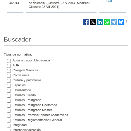
Text
4/2014
de València. (Claustre 22-V-2014. Modificat
Claustre 22-VII-2021).
Buscador
Tipos de normativa:
Administración Electrónica
ADR
Colegios Mayores
Comisiones
Cultura y patrimonio
Espacios
Estudiantado
Estudios. Grado
Estudios. Postgrado
Estudios. Postgrado Doctorado
Estudios. Postgrado Master
Estudios. PremiosHonoresAcadémicos
Estudios. Reglamentación General
Integridad
Internacionalización