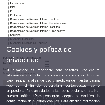
Investigación
PAS
PDI
Protocolos
Reglamentos de Régimen Interno. Centros
Reglamentos de Régimen Interno. Departamentos
Reglamentos de Régimen Interno. Institutos
Reglamentos de Régimen Interno. Otros centros
Servicios
SGeneral. Elecciones
SGeneral. Órganos de Gobierno
Cookies y política de
Seleccionar
Todos
Ninguno
privacidad
Por fecha (formato: dd/mm/aaaa)
Desde
hasta
Tu privacidad es importante para nosotros. Por ello te
Se deben rellenar los dos campos
informamos que utilizamos cookies propias y de terceros
para realizar análisis de uso y medición de nuestra página
web con el fin de personalizar contenidos,así como
proporcionar funcionalidades a las redes sociales o analizar
nuestro tráfico. Para continuar acepta o modifica la
configuración de nuestras cookies. Para ampliar información