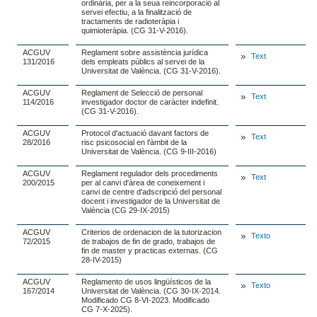
ordinària, per a la seua reincorporació al
servei efectiu, a la finalització de
tractaments de radioteràpia i
quimioteràpia. (CG 31-V-2016).
ACGUV
Reglament sobre assistència jurídica
Text
131/2016
dels empleats públics al servei de la
Universitat de València. (CG 31-V-2016).
ACGUV
Reglament de Selecció de personal
Text
114/2016
investigador doctor de caràcter indefinit.
(CG 31-V-2016).
ACGUV
Protocol d'actuació davant factors de
Text
28/2016
risc psicosocial en l'àmbit de la
Universitat de València. (CG 9-III-2016)
ACGUV
Reglament regulador dels procediments
Text
200/2015
per al canvi d'àrea de coneixement i
canvi de centre d'adscripció del personal
docent i investigador de la Universitat de
València (CG 29-IX-2015)
ACGUV
Criterios de ordenacion de la tutorizacion
Texto
72/2015
de trabajos de fin de grado, trabajos de
fin de master y practicas externas. (CG
28-IV-2015)
ACGUV
Reglamento de usos lingüísticos de la
Texto
167/2014
Universitat de València. (CG 30-IX-2014.
Modificado CG 8-VI-2023. Modificado
CG 7-X-2025).