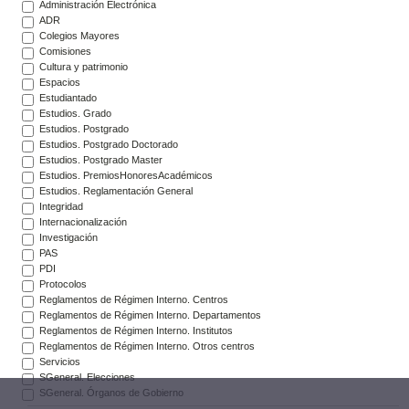
Administración Electrónica
ADR
Colegios Mayores
Comisiones
Cultura y patrimonio
Espacios
Estudiantado
Estudios. Grado
Estudios. Postgrado
Estudios. Postgrado Doctorado
Estudios. Postgrado Master
Estudios. PremiosHonoresAcadémicos
Estudios. Reglamentación General
Integridad
Internacionalización
Investigación
PAS
PDI
Protocolos
Reglamentos de Régimen Interno. Centros
Reglamentos de Régimen Interno. Departamentos
Reglamentos de Régimen Interno. Institutos
Reglamentos de Régimen Interno. Otros centros
Servicios
SGeneral. Elecciones
SGeneral. Órganos de Gobierno