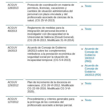
ACGUV
Protocolo de coordinación en materia de
Texto
128/2013
permisos, licencias, vacaciones y
cambios de situación administrativa del
personal con plaza vinculada y del
profesorado asociado de ciencias de la
salud. (CG 25-VI-2013)
ACGUV
Reglamento de medidas para la
Texto
40/2013
integración del personal docente e
investigador con discapacidad en la
Universitat de València (Estudi General).
(CG 28-III-2013. Modificado 31-III-2014)
ACGUV
Acuerdo de Consejo de Gobierno
Acuerdo de
18/2013
18/2013 sobre los complementos
Consejo de
retributivos a la prestación económica de
Gobierno
seguridad social por la situación de
18/2013
incapacidad temporal. (CG 5-II-2013)
(PAS)
Acuerdo de
Consejo de
Gobierno
18/2013 (PDI)
ACGUV
Plan de incremento de la docencia en
Texto
129/2012
valenciano. (CG 26-VI-2012. Modificado
CG 22-XII-2016. Modificado CG 3-VI-
2025).
ACGUV
Procedimiento y criterios generales para
Texto
127/2012
la prórroga de los contratos del
profesorado asociado a tiempo parcial.