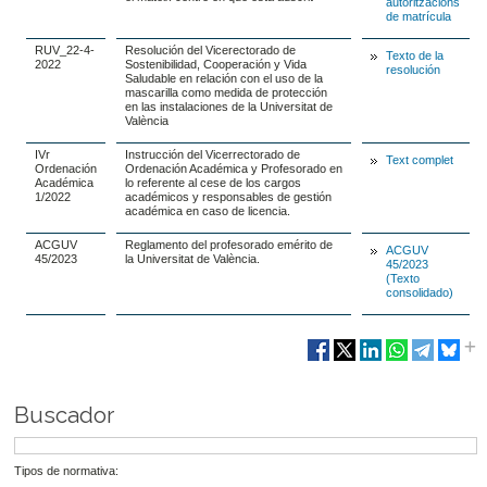
autoritzacions
de matrícula
RUV_22-4-
Resolución del Vicerectorado de
Texto de la
2022
Sostenibilidad, Cooperación y Vida
resolución
Saludable en relación con el uso de la
mascarilla como medida de protección
en las instalaciones de la Universitat de
València
IVr
Instrucción del Vicerrectorado de
Text complet
Ordenación
Ordenación Académica y Profesorado en
Académica
lo referente al cese de los cargos
1/2022
académicos y responsables de gestión
académica en caso de licencia.
ACGUV
Reglamento del profesorado emérito de
ACGUV
45/2023
la Universitat de València.
45/2023
(Texto
consolidado)
Buscador
Tipos de normativa: