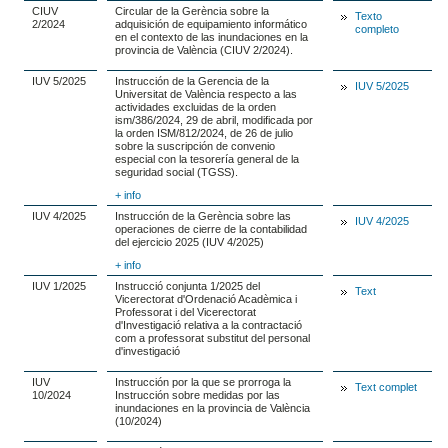
CIUV
Circular de la Gerència sobre la
Texto
2/2024
adquisición de equipamiento informático
completo
en el contexto de las inundaciones en la
provincia de València (CIUV 2/2024).
IUV 5/2025
Instrucción de la Gerencia de la
IUV 5/2025
Universitat de València respecto a las
actividades excluidas de la orden
ism/386/2024, 29 de abril, modificada por
la orden ISM/812/2024, de 26 de julio
sobre la suscripción de convenio
especial con la tesorería general de la
seguridad social (TGSS).
+ info
IUV 4/2025
Instrucción de la Gerència sobre las
IUV 4/2025
operaciones de cierre de la contabilidad
del ejercicio 2025 (IUV 4/2025)
+ info
IUV 1/2025
Instrucció conjunta 1/2025 del
Text
Vicerectorat d'Ordenació Acadèmica i
Professorat i del Vicerectorat
d'Investigació relativa a la contractació
com a professorat substitut del personal
d'investigació
IUV
Instrucción por la que se prorroga la
Text complet
10/2024
Instrucción sobre medidas por las
inundaciones en la provincia de València
(10/2024)