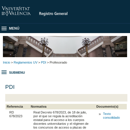
MENÚ
Inicio
>
Reglamentos UV
>
PDI
> Profesorado
SUBMENU
PDI
Referencia
Normativa
Documento(s)
RD
Real Decreto 678/2023, de 18 de julio,
Texto
678/2023
por el que se regula la acreditación
consolidado
estatal para el acceso a los cuerpos
docentes universitarios y el régimen de
los concursos de acceso a plazas de