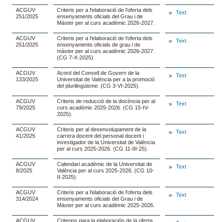
ACGUV
Criteris per a l'elaboració de l'oferta dels
Text
251/2025
ensenyaments oficials del Grau i de
Màster per al curs acadèmic 2026-2027.
ACGUV
Criteris per a l'elaboració de l'oferta dels
Text
251/2025
ensenyaments oficials de grau i de
màster per al curs acadèmic 2026-2027.
(CG 7-X-2025).
ACGUV
Acord del Consell de Govern de la
Text
133/2025
Universitat de València per a la promoció
del plurilingüisme. (CG 3-VI-2025).
ACGUV
Criteris de reducció de la docència per al
Text
79/2025
curs acadèmic 2025-2026. (CG 15-IV-
2025).
ACGUV
Criteris per al desenvolupament de la
Text
41/2025
carrera docent del personal docent i
investigador de la Universitat de València
per al curs 2025-2026. (CG 11-III-25).
ACGUV
Calendari acadèmic de la Universitat de
Text
8/2025
València per al curs 2025-2026. (CG 10-
II-2025).
ACGUV
Criteris per a l'elaboració de l'oferta dels
Text
314/2024
ensenyaments oficials del Grau i de
Màster per al curs acadèmic 2025-2026.
ACGUV
Criterios para la elaboración de la oferta