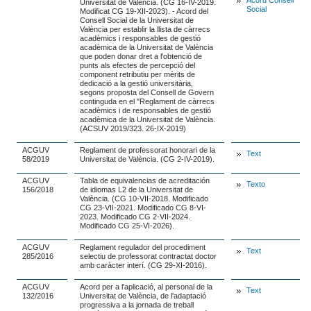
Acord Consell
Universitat de València. (CG 16-IV-2019.
Social
Modificat CG 19-XII-2023). - Acord del
Consell Social de la Universitat de
València per establir la llista de càrrecs
acadèmics i responsables de gestió
acadèmica de la Universitat de València
que poden donar dret a l'obtenció de
punts als efectes de percepció del
component retributiu per mèrits de
dedicació a la gestió universitària,
segons proposta del Consell de Govern
continguda en el "Reglament de càrrecs
acadèmics i de responsables de gestió
acadèmica de la Universitat de València.
(ACSUV 2019/323. 26-IX-2019)
ACGUV
Reglament de professorat honorari de la
Text
58/2019
Universitat de València. (CG 2-IV-2019).
ACGUV
Tabla de equivalencias de acreditación
Texto
156/2018
de idiomas L2 de la Universitat de
València. (CG 10-VII-2018. Modificado
CG 23-VII-2021. Modificado CG 8-VI-
2023. Modificado CG 2-VII-2024.
Modificado CG 25-VI-2026).
ACGUV
Reglament regulador del procediment
Text
285/2016
selectiu de professorat contractat doctor
amb caràcter interí. (CG 29-XI-2016).
ACGUV
Acord per a l'aplicació, al personal de la
Text
132/2016
Universitat de València, de l'adaptació
progressiva a la jornada de treball