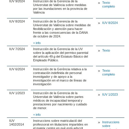
IUV 9/2024
Instrucción de la Gerencia de la
Texto
Universitat de València sobre medidas
completo
por las inundaciones en la provincia de
València
IUV 8/2024
Instrucción de la Gerencia de la
IUV 8/2024
Universitat de València sobre medidas de
flexibilización y atención para hacer
frente a las consecuencias de la DANA
de octubre de 2024.
+ info
IUV 7/2024
Instrucción de la Gerencia de la UV
Texto
sobre la aplicación del permiso parental
del artículo 49.g del Estatuto Básico del
Empleado Público.
IUV 6/2024
Instrucción de la Gerència relativa a la
Texto
contratación indefinida de personal
completo
investigador y de apoyo a la
investigación en el marco de líneas de
investigación
IUV 1/2023
Instrucción de la Gerencia de la
IUV 1/2023
Universitat de València sobre partes
médicos de incapacidad temporal y
prestaciones por nacimiento y cuidado
de menor.
+ info
IUV
Instruccions sobre matriculació del
Instruccions
1402/2014
professorat en titulacions impartides en
sobre
el mateix centre en què està adscrit