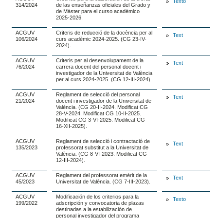
Texto
314/2024
de las enseñanzas oficiales del Grado y
de Máster para el curso académico
2025-2026.
ACGUV
Criteris de reducció de la docència per al
Text
106/2024
curs acadèmic 2024-2025. (CG 23-IV-
2024).
ACGUV
Criteris per al desenvolupament de la
Text
76/2024
carrera docent del personal docent i
investigador de la Universitat de València
per al curs 2024-2025. (CG 12-III-2024).
ACGUV
Reglament de selecció del personal
Text
21/2024
docent i investigador de la Universitat de
València. (CG 20-II-2024. Modificat CG
28-V-2024. Modificat CG 10-II-2025.
Modificat CG 3-VI-2025. Modificat CG
16-XII-2025).
ACGUV
Reglament de selecció i contractació de
Text
135/2023
professorat substitut a la Universitat de
València. (CG 8-VI-2023. Modificat CG
12-III-2024).
ACGUV
Reglament del professorat emèrit de la
Text
45/2023
Universitat de València. (CG 7-III-2023).
ACGUV
Modificación de los criterios para la
Texto
199/2022
adscripción y convocatoria de plazas
destinadas a la estabilización de
personal investigador del programa