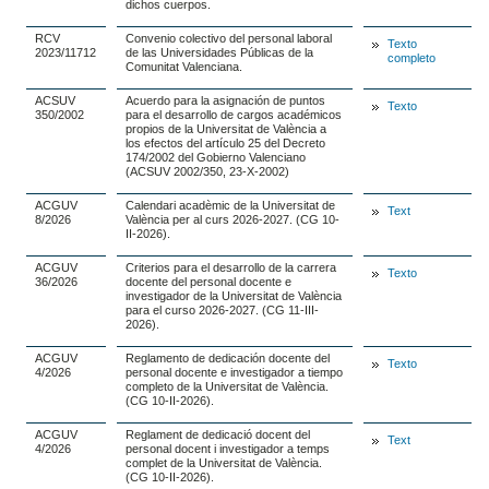
dichos cuerpos.
RCV
Convenio colectivo del personal laboral
Texto
2023/11712
de las Universidades Públicas de la
completo
Comunitat Valenciana.
ACSUV
Acuerdo para la asignación de puntos
Texto
350/2002
para el desarrollo de cargos académicos
propios de la Universitat de València a
los efectos del artículo 25 del Decreto
174/2002 del Gobierno Valenciano
(ACSUV 2002/350, 23-X-2002)
ACGUV
Calendari acadèmic de la Universitat de
Text
8/2026
València per al curs 2026-2027. (CG 10-
II-2026).
ACGUV
Criterios para el desarrollo de la carrera
Texto
36/2026
docente del personal docente e
investigador de la Universitat de València
para el curso 2026-2027. (CG 11-III-
2026).
ACGUV
Reglamento de dedicación docente del
Texto
4/2026
personal docente e investigador a tiempo
completo de la Universitat de València.
(CG 10-II-2026).
ACGUV
Reglament de dedicació docent del
Text
4/2026
personal docent i investigador a temps
complet de la Universitat de València.
(CG 10-II-2026).