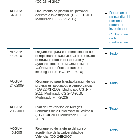
(CG 26-VI-2012)
ACGUV
Documento de plantilla del personal
Documento
54/2011
docente e investigador. (CG 1-III-2011.
de plantilla del
Modificado CG 22-VI-2012).
personal
docente e
investigador
Certificación
de la
modificación
ACGUV
Reglamento para el reconocimiento de
Texto
44/2010
complementos salariales al profesorado
contratado doctor, colaborador y
ayudante doctor de la Universitat de
València por méritos docentes e
investigadores. (CG 16-II-2010)
ACGUV
Reglamento para la estabilización de los
Texto
247/2009
profesores asociados a tiempo parcial.
(CG 22-XII-2009. Modificado CG 1-II-
2011. Modificado CG 2-IV-2019.
Modificado 7-III-2023)
ACGUV
Plan de Prevención de Riesgos
Texto
205/2009
Laborales de la Universitat de València.
(CG 1-XII-2009. Modificado CG 28-III-
2017)
ACGUV
Reglamento de la oferta del curso
Texto
43/2005
académico de la Universidad de
Valencia. (CG 2-III-2005)