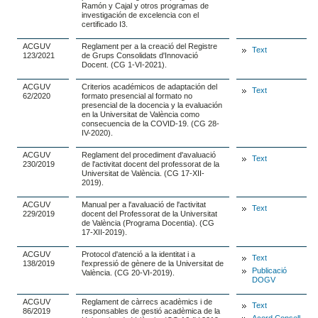
Ramón y Cajal y otros programas de
investigación de excelencia con el
certificado I3.
ACGUV
Reglament per a la creació del Registre
Text
123/2021
de Grups Consolidats d'Innovació
Docent. (CG 1-VI-2021).
ACGUV
Criterios académicos de adaptación del
Text
62/2020
formato presencial al formato no
presencial de la docencia y la evaluación
en la Universitat de València como
consecuencia de la COVID-19. (CG 28-
IV-2020).
ACGUV
Reglament del procediment d'avaluació
Text
230/2019
de l'activitat docent del professorat de la
Universitat de València. (CG 17-XII-
2019).
ACGUV
Manual per a l'avaluació de l'activitat
Text
229/2019
docent del Professorat de la Universitat
de València (Programa Docentia). (CG
17-XII-2019).
ACGUV
Protocol d'atenció a la identitat i a
Text
138/2019
l'expressió de gènere de la Universitat de
Publicació
València. (CG 20-VI-2019).
DOGV
ACGUV
Reglament de càrrecs acadèmics i de
Text
86/2019
responsables de gestió acadèmica de la