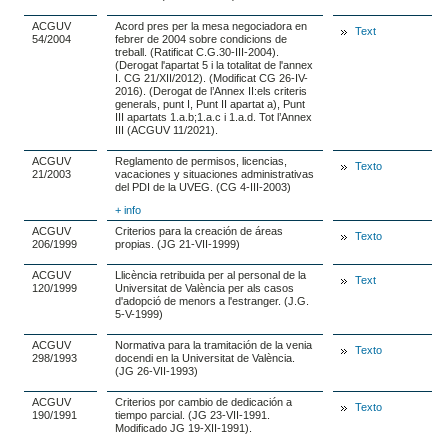
ACGUV
Acord pres per la mesa negociadora en
Text
54/2004
febrer de 2004 sobre condicions de
treball. (Ratificat C.G.30-III-2004).
(Derogat l'apartat 5 i la totalitat de l'annex
I. CG 21/XII/2012). (Modificat CG 26-IV-
2016). (Derogat de l’Annex II:els criteris
generals, punt I, Punt II apartat a), Punt
III apartats 1.a.b;1.a.c i 1.a.d. Tot l’Annex
III (ACGUV 11/2021).
ACGUV
Reglamento de permisos, licencias,
Texto
21/2003
vacaciones y situaciones administrativas
del PDI de la UVEG. (CG 4-III-2003)
+ info
ACGUV
Criterios para la creación de áreas
Texto
206/1999
propias. (JG 21-VII-1999)
ACGUV
Llicència retribuida per al personal de la
Text
120/1999
Universitat de València per als casos
d'adopció de menors a l'estranger. (J.G.
5-V-1999)
ACGUV
Normativa para la tramitación de la venia
Texto
298/1993
docendi en la Universitat de València.
(JG 26-VII-1993)
ACGUV
Criterios por cambio de dedicación a
Texto
190/1991
tiempo parcial. (JG 23-VII-1991.
Modificado JG 19-XII-1991).