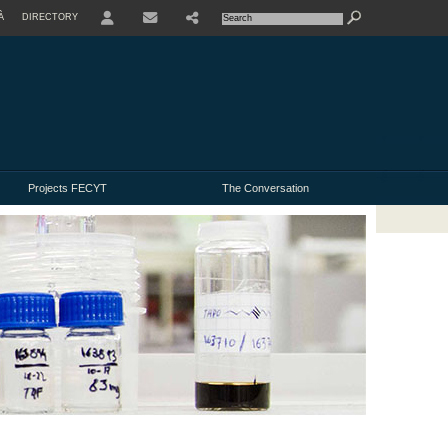
À
DIRECTORY
USER
Projects FECYT
The Conversation