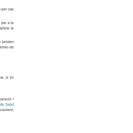
i per cap
 per a la
litzar la
 turistes
blemes de
r, si és
paració i
 de Salut
gurament,