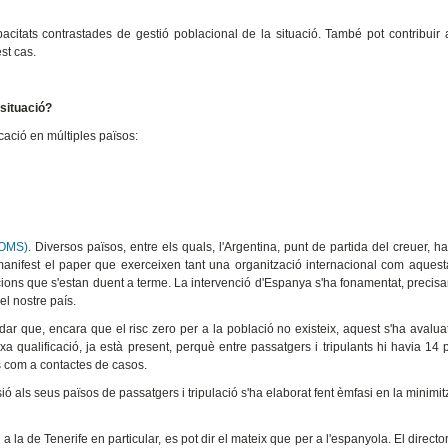
capacitats contrastades de gestió poblacional de la situació. També pot contribui
st cas.
 situació?
cació en múltiples països:
(OMS)
. Diversos països, entre els quals, l'Argentina, punt de partida del creuer, ha
ifest el paper que exerceixen tant una organització internacional com aquest
cions que s'estan duent a terme. La intervenció d'Espanya s'ha fonamentat, precis
el nostre país.
ar que, encara que el risc zero per a la població no existeix, aquest s'ha avalua
xa qualificació, ja està present, perquè entre passatgers i tripulants hi havia 14
s com a contactes de casos.
ió als seus països de passatgers i tripulació s'ha elaborat fent èmfasi en la minimit
 a la de Tenerife en particular, es pot dir el mateix que per a l'espanyola. El directo