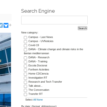
Search Engine
New category:
Campus - Last News
Campus - UVNoticies
Covid-19
DANA - Climate change and climate risks in the
iberian mediterranean
DANA - Research
DANA - Training
Escola Doctorat
Forthem Activities
Home CDCiencia
Investigation RT
Research and Tech Transfer
Talk about...
The Conversation
Transfer RT
Select
All
None
By date: (format: dd/mm/yyyy)