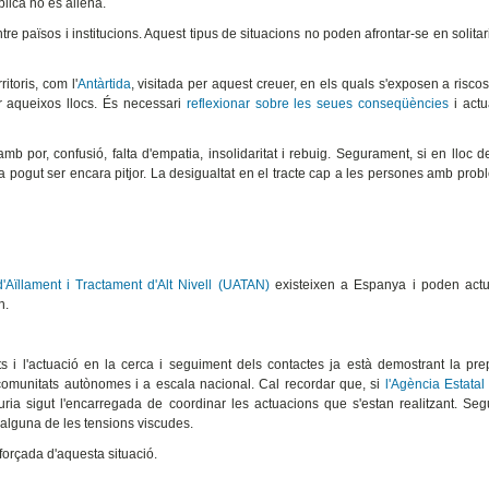
blica no és aliena.
tre països i institucions. Aquest tipus de situacions no poden afrontar-se en solitar
itoris, com l'
Antàrtida
, visitada per aquest creuer, en els quals s'exposen a riscos
r aqueixos llocs. És necessari
reflexionar sobre les seues conseqüències
i actua
b por, confusió, falta d'empatia, insolidaritat i rebuig. Segurament, si en lloc de
ria pogut ser encara pitjor. La desigualtat en el tracte cap a les persones amb pro
d'Aïllament i Tractament d'Alt Nivell (UATAN)
existeixen a Espanya i poden actua
n.
tats i l'actuació en la cerca i seguiment dels contactes ja està demostrant la pre
 comunitats autònomes i a escala nacional. Cal recordar que, si
l'Agència Estatal
ria sigut l'encarregada de coordinar les actuacions que s'estan realitzant. Se
alguna de les tensions viscudes.
eforçada d'aquesta situació.