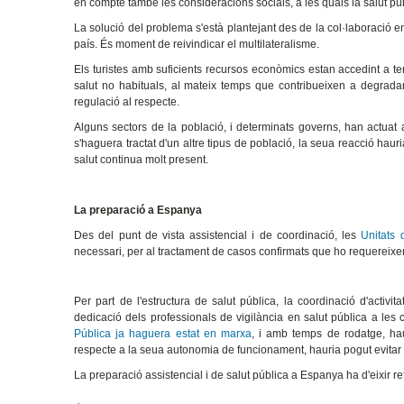
en compte també les consideracions socials, a les quals la salut pú
La solució del problema s'està plantejant des de la col·laboració en
país. És moment de reivindicar el multilateralisme.
Els turistes amb suficients recursos econòmics estan accedint a terr
salut no habituals, al mateix temps que contribueixen a degrada
regulació al respecte.
Alguns sectors de la població, i determinats governs, han actuat am
s'haguera tractat d'un altre tipus de població, la seua reacció hau
salut continua molt present.
La preparació a Espanya
Des del punt de vista assistencial i de coordinació, les
Unitats 
necessari, per al tractament de casos confirmats que ho requereixe
Per part de l'estructura de salut pública, la coordinació d'activi
dedicació dels professionals de vigilància en salut pública a les
Pública ja haguera estat en marxa
, i amb temps de rodatge, hau
respecte a la seua autonomia de funcionament, hauria pogut evitar 
La preparació assistencial i de salut pública a Espanya ha d'eixir r