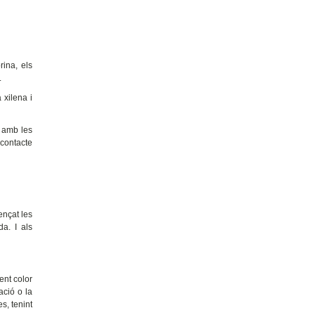
rina, els
.
 xilena i
e amb les
 contacte
ençat les
a. I als
ent color
ació o la
s, tenint