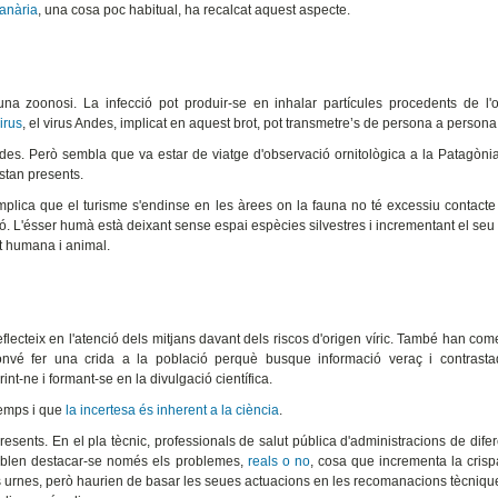
canària
, una cosa poc habitual, ha recalcat aquest aspecte.
a zoonosi. La infecció pot produir-se en inhalar partícules procedents de l'o
irus
, el virus Andes, implicat en aquest brot, pot transmetre’s de persona a persona
des. Però sembla que va estar de viatge d'observació ornitològica a la Patagònia
stan presents.
mplica que el turisme s'endinse en les àrees on la fauna no té excessiu contact
. L'ésser humà està deixant sense espai espècies silvestres i incrementant el seu
t humana i animal.
flecteix en l'atenció dels mitjans davant dels riscos d'origen víric. També han com
nvé fer una crida a la població perquè busque informació veraç i contrastad
int-ne i formant-se en la divulgació científica.
temps i que
la incertesa és inherent a la ciència
.
 presents. En el pla tècnic, professionals de salut pública d'administracions de difer
 semblen destacar-se només els problemes,
reals o no
, cosa que incrementa la crisp
les urnes, però haurien de basar les seues actuacions en les recomanacions tècnique