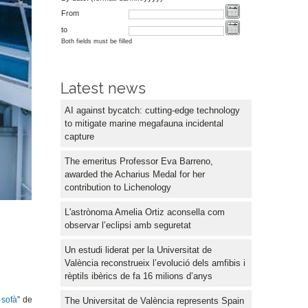
From
to
Both fields must be filled
Latest news
AI against bycatch: cutting-edge technology
to mitigate marine megafauna incidental
capture
The emeritus Professor Eva Barreno,
awarded the Acharius Medal for her
contribution to Lichenology
L'astrònoma Amelia Ortiz aconsella com
observar l’eclipsi amb seguretat
Un estudi liderat per la Universitat de
València reconstrueix l’evolució dels amfibis i
rèptils ibèrics de fa 16 milions d’anys
 sofà
” de
The Universitat de València represents Spain