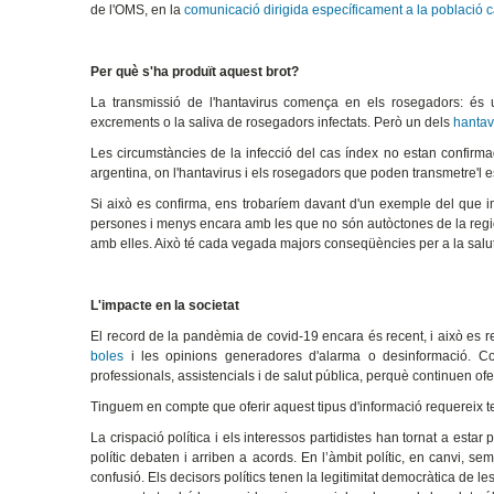
de l'OMS, en la
comunicació dirigida específicament a la població 
Per què s'ha produït aquest brot?
La transmissió de l'hantavirus comença en els rosegadors: és un
excrements o la saliva de rosegadors infectats. Però un dels
hantav
Les circumstàncies de la infecció del cas índex no estan confirma
argentina, on l'hantavirus i els rosegadors que poden transmetre'l e
Si això es confirma, ens trobaríem davant d'un exemple del que i
persones i menys encara amb les que no són autòctones de la regió
amb elles. Això té cada vegada majors conseqüències per a la salu
L'impacte en la societat
El record de la pandèmia de covid-19 encara és recent, i això es re
boles
i les opinions generadores d'alarma o desinformació. Co
professionals, assistencials i de salut pública, perquè continuen ofer
Tinguem en compte que oferir aquest tipus d'informació requereix 
La crispació política i els interessos partidistes han tornat a estar
polític debaten i arriben a acords. En l’àmbit polític, en canvi,
confusió. Els decisors polítics tenen la legitimitat democràtica de 