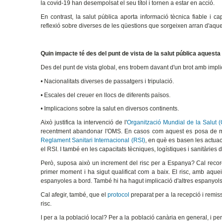
la covid-19 han desempolsat el seu títol i tornen a estar en acció.
En contrast, la salut pública aporta informació tècnica fiable i 
reflexió sobre diverses de les qüestions que sorgeixen arran d'aque
Quin impacte té des del punt de vista de la salut pública aquesta
Des del punt de vista global, ens trobem davant d'un brot amb impli
• Nacionalitats diverses de passatgers i tripulació.
• Escales del creuer en llocs de diferents països.
• Implicacions sobre la salut en diversos continents.
Això justifica la intervenció de l'
Organització Mundial de la Salut 
recentment abandonar l'OMS. En casos com aquest es posa de man
Reglament Sanitari Internacional (RSI)
, en què es basen les actua
el RSI. I també en les capacitats tècniques, logístiques i sanitàries d
Però, suposa això un increment del risc per a Espanya? Cal record
primer moment i ha sigut qualificat com a baix. El risc, amb aquei
espanyoles a bord. També hi ha hagut implicació d'altres espanyol
Cal afegir, també, que el
protocol
preparat per a la recepció i remiss
risc.
I per a la població local? Per a la població canària en general, i per