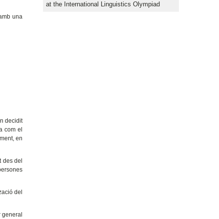
at the International Linguistics Olympiad
r amb una
n decidit
a com el
ament, en
t des del
 persones
zació del
r general