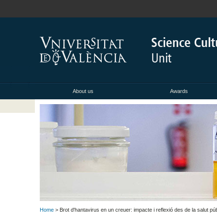
About us
Awards
Home
> Brot d'hantavirus en un creuer: impacte i reflexió des de la salut pú