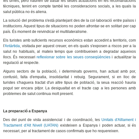
les urnes, però haurien de basar les seues actuacions en les recomanacions
tècniques, tenint en compte també les consideracions socials, a les quals la
salut pública no és aliena.
La solució del problema s'està plantejant des de la col·laboració entre països i
institucions. Aquest tipus de situacions no poden afrontar-se en solitari per cap
país. És moment de reivindicar el multilateralisme.
Els turistes amb suficients recursos econòmics estan accedint a territoris, com
l'
Antàrtida
, visitada per aquest creuer, en els quals s'exposen a riscos per a la
salut no habituals, al mateix temps que contribueixen a degradar aqueixos
llocs. És necessari
reflexionar sobre les seues conseqüències
i actualitzar la
regulació al respecte.
Alguns sectors de la població, i determinats governs, han actuat amb por,
confusió, falta d'empatia, insolidaritat i rebuig. Segurament, si en lloc de
turistes s'haguera tractat d'un altre tipus de població, la seua reacció hauria
pogut ser encara pitjor. La desigualtat en el tracte cap a les persones amb
problemes de salut continua molt present.
La preparació a Espanya
Des del punt de vista assistencial i de coordinació, les
Unitats d'Aïllament i
Tractament d'Alt Nivell (UATAN)
existeixen a Espanya i poden actuar, si és
necessari, per al tractament de casos confirmats que ho requereixen.