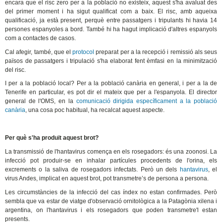
encara que el risc zero per a la població no existeix, aquest s'ha avaluat des
del primer moment i ha sigut qualificat com a baix. El risc, amb aqueixa
qualificació, ja està present, perquè entre passatgers i tripulants hi havia 14
persones espanyoles a bord. També hi ha hagut implicació d'altres espanyols
com a contactes de casos.
Cal afegir, també, que el
protocol
preparat per a la recepció i remissió als seus
països de passatgers i tripulació s'ha elaborat fent èmfasi en la minimització
del risc.
I per a la població local? Per a la població canària en general, i per a la de
Tenerife en particular, es pot dir el mateix que per a l'espanyola. El director
general de l'OMS, en la
comunicació dirigida específicament a la població
canària
, una cosa poc habitual, ha recalcat aquest aspecte.
Per què s'ha produït aquest brot?
La transmissió de l'hantavirus comença en els rosegadors: és una zoonosi. La
infecció pot produir-se en inhalar partícules procedents de l'orina, els
excrements o la saliva de rosegadors infectats. Però un dels
hantavirus
, el
virus Andes, implicat en aquest brot, pot transmetre’s de persona a persona.
Les circumstàncies de la infecció del cas índex no estan confirmades. Però
sembla que va estar de viatge d'observació ornitològica a la Patagònia xilena i
argentina, on l'hantavirus i els rosegadors que poden transmetre'l estan
presents.