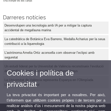
S'ha d'omplir els dos camps
Darreres notícies
Desenvolupen una tecnologia amb IA per a mitigar la captura
accidental de megafauna marina
La catedràtica de Botànica Eva Barreno, Medalla Acharius per la seua
contribució a la liquenologia
L'astrònoma Amelia Ortiz aconsella com observar l’eclipsi amb
seguretat
Un estudi liderat per la Universitat de València reconstrueix l’evolució
Cookies i política de
dels amfibis i rèptils ibèrics de fa 16 milions d’anys
La Universitat de València representa Espanya en l’Olimpíada
privacitat
Lingüística Internacional
La teva privacitat és important per a nosaltres. Per això,
t'informem que utilitzem cookies pròpies i de tercers per a
realitzar anàlisis d'ús i mesurament de la nostra pàgina web