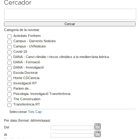
Cercador
Categoria de la novetat:
Activitats Forthem
Campus - Darreres Noticies
Campus - UVNoticies
Covid-19
DANA - Canvi climàtic i riscos climàtics a la mediterrània ibèrica
DANA - Formació
DANA - Investigació
Escola Doctorat
Home CDCiencia
Investigació RT
Parlem de...
Psicologia. Investigació Transferència
The Conversation
Transferència RT
Seleccionar
Tots
Cap
Per data (format: dd/mm/aaaa)
Del
Al