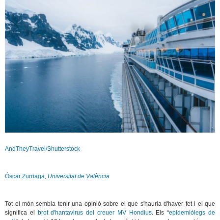
AndTheyTravel/Shutterstock
Óscar Zurriaga
,
Universitat de València
Tot el món sembla tenir una opinió sobre el que s'hauria d'haver fet i el que
significa el
brot d'hantavirus del creuer MV Hondius
. Els “
epidemiòlegs de