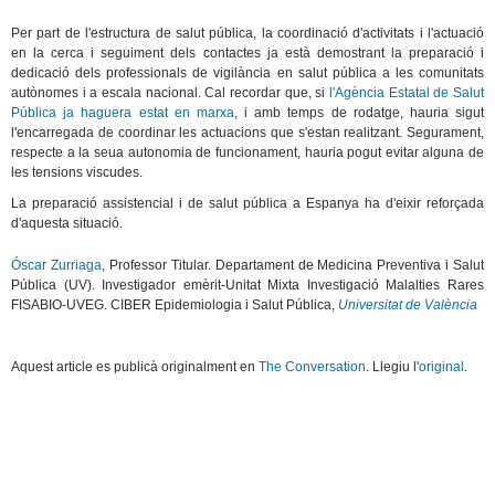
Per part de l'estructura de salut pública, la coordinació d'activitats i l'actuació
en la cerca i seguiment dels contactes ja està demostrant la preparació i
dedicació dels professionals de vigilància en salut pública a les comunitats
autònomes i a escala nacional. Cal recordar que, si
l'Agència Estatal de Salut
Pública ja haguera estat en marxa
, i amb temps de rodatge, hauria sigut
l'encarregada de coordinar les actuacions que s'estan realitzant. Segurament,
respecte a la seua autonomia de funcionament, hauria pogut evitar alguna de
les tensions viscudes.
La preparació assistencial i de salut pública a Espanya ha d'eixir reforçada
d'aquesta situació.
Óscar Zurriaga
, Professor Titular. Departament de Medicina Preventiva i Salut
Pública (UV). Investigador emèrit-Unitat Mixta Investigació Malalties Rares
FISABIO-UVEG. CIBER Epidemiologia i Salut Pública,
Universitat de València
Aquest article es publicà originalment en
The Conversation
. Llegiu l'
original
.