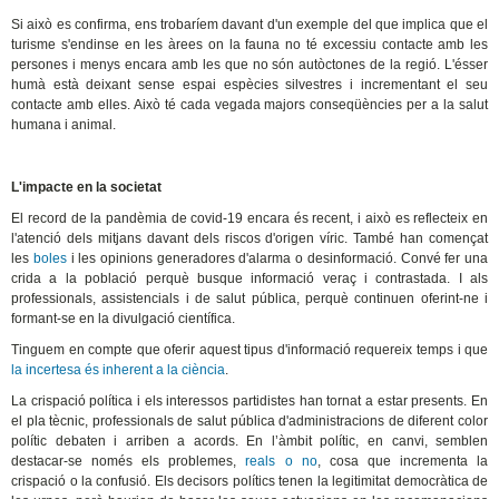
Si això es confirma, ens trobaríem davant d'un exemple del que implica que el
turisme s'endinse en les àrees on la fauna no té excessiu contacte amb les
persones i menys encara amb les que no són autòctones de la regió. L'ésser
humà està deixant sense espai espècies silvestres i incrementant el seu
contacte amb elles. Això té cada vegada majors conseqüències per a la salut
humana i animal.
L'impacte en la societat
El record de la pandèmia de covid-19 encara és recent, i això es reflecteix en
l'atenció dels mitjans davant dels riscos d'origen víric. També han començat
les
boles
i les opinions generadores d'alarma o desinformació. Convé fer una
crida a la població perquè busque informació veraç i contrastada. I als
professionals, assistencials i de salut pública, perquè continuen oferint-ne i
formant-se en la divulgació científica.
Tinguem en compte que oferir aquest tipus d'informació requereix temps i que
la incertesa és inherent a la ciència
.
La crispació política i els interessos partidistes han tornat a estar presents. En
el pla tècnic, professionals de salut pública d'administracions de diferent color
polític debaten i arriben a acords. En l’àmbit polític, en canvi, semblen
destacar-se només els problemes,
reals o no
, cosa que incrementa la
crispació o la confusió. Els decisors polítics tenen la legitimitat democràtica de