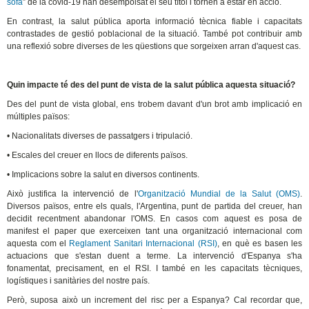
sofà
” de la covid-19 han desempolsat el seu títol i tornen a estar en acció.
En contrast, la salut pública aporta informació tècnica fiable i capacitats
contrastades de gestió poblacional de la situació. També pot contribuir amb
una reflexió sobre diverses de les qüestions que sorgeixen arran d'aquest cas.
Quin impacte té des del punt de vista de la salut pública aquesta situació?
Des del punt de vista global, ens trobem davant d'un brot amb implicació en
múltiples països:
• Nacionalitats diverses de passatgers i tripulació.
• Escales del creuer en llocs de diferents països.
• Implicacions sobre la salut en diversos continents.
Això justifica la intervenció de l'
Organització Mundial de la Salut (OMS)
.
Diversos països, entre els quals, l'Argentina, punt de partida del creuer, han
decidit recentment abandonar l'OMS. En casos com aquest es posa de
manifest el paper que exerceixen tant una organització internacional com
aquesta com el
Reglament Sanitari Internacional (RSI)
, en què es basen les
actuacions que s'estan duent a terme. La intervenció d'Espanya s'ha
fonamentat, precisament, en el RSI. I també en les capacitats tècniques,
logístiques i sanitàries del nostre país.
Però, suposa això un increment del risc per a Espanya? Cal recordar que,