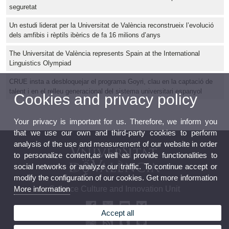
seguretat
Un estudi liderat per la Universitat de València reconstrueix l’evolució
dels amfibis i rèptils ibèrics de fa 16 milions d’anys
The Universitat de València represents Spain at the International
Linguistics Olympiad
CRUE insta a desbloquejar el programa Goyri, clau en la captació de
talent i en el relleu generacional del sistema universitari espanyol
Cookies and privacy policy
Your privacy is important for us. Therefore, we inform you
that we use our own and third-party cookies to perform
analysis of the use and measurement of our website in order
to personalize content,as well as provide functionalities to
social networks or analyze our traffic. To continue accept or
modify the configuration of our cookies. Get more information
Science Culture and Innovation Unit
More information
Accept all