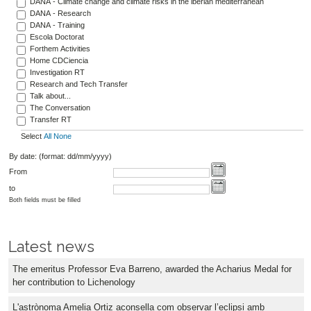
DANA - Climate change and climate risks in the iberian mediterranean
DANA - Research
DANA - Training
Escola Doctorat
Forthem Activities
Home CDCiencia
Investigation RT
Research and Tech Transfer
Talk about...
The Conversation
Transfer RT
Select
All
None
By date: (format: dd/mm/yyyy)
From
to
Both fields must be filled
Latest news
The emeritus Professor Eva Barreno, awarded the Acharius Medal for
her contribution to Lichenology
L'astrònoma Amelia Ortiz aconsella com observar l’eclipsi amb