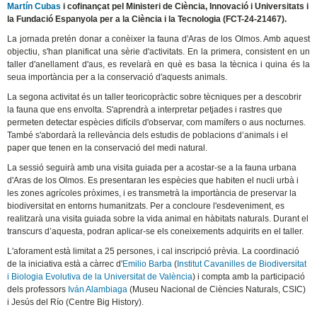
Martín Cubas
i cofinançat pel Ministeri de Ciència, Innovació i Universitats i
la Fundació Espanyola per a la Ciència i la Tecnologia (FCT-24-21467).
La jornada pretén donar a conèixer la fauna d'Aras de los Olmos. Amb aquest
objectiu, s'han planificat una sèrie d'activitats. En la primera, consistent en un
taller d'anellament d'aus, es revelarà en què es basa la tècnica i quina és la
seua importància per a la conservació d'aquests animals.
La segona activitat és un taller teoricopràctic sobre tècniques per a descobrir
la fauna que ens envolta. S'aprendrà a interpretar petjades i rastres que
permeten detectar espècies difícils d'observar, com mamífers o aus nocturnes.
També s'abordarà la rellevància dels estudis de poblacions d’animals i el
paper que tenen en la conservació del medi natural.
La sessió seguirà amb una visita guiada per a acostar-se a la fauna urbana
d'Aras de los Olmos. Es presentaran les espècies que habiten el nucli urbà i
les zones agrícoles pròximes, i es transmetrà la importància de preservar la
biodiversitat en entorns humanitzats. Per a concloure l'esdeveniment, es
realitzarà una visita guiada sobre la vida animal en hàbitats naturals. Durant el
transcurs d’aquesta, podran aplicar-se els coneixements adquirits en el taller.
L'aforament està limitat a 25 persones, i cal inscripció prèvia. La coordinació
de la iniciativa està a càrrec d'
Emilio Barba
(
Institut Cavanilles de Biodiversitat
i Biologia Evolutiva de la Universitat de València
) i compta amb la participació
dels professors
Iván Alambiaga
(Museu Nacional de Ciències Naturals, CSIC)
i Jesús del Río (Centre Big History).