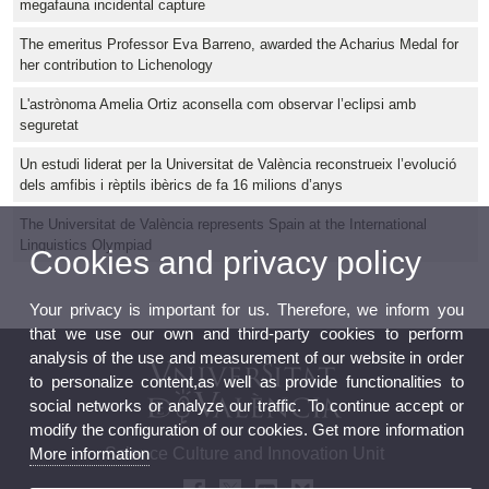
megafauna incidental capture
The emeritus Professor Eva Barreno, awarded the Acharius Medal for
her contribution to Lichenology
L'astrònoma Amelia Ortiz aconsella com observar l’eclipsi amb
seguretat
Un estudi liderat per la Universitat de València reconstrueix l’evolució
dels amfibis i rèptils ibèrics de fa 16 milions d’anys
The Universitat de València represents Spain at the International
Linguistics Olympiad
Cookies and privacy policy
Your privacy is important for us. Therefore, we inform you
that we use our own and third-party cookies to perform
analysis of the use and measurement of our website in order
to personalize content,as well as provide functionalities to
social networks or analyze our traffic. To continue accept or
modify the configuration of our cookies. Get more information
Science Culture and Innovation Unit
More information