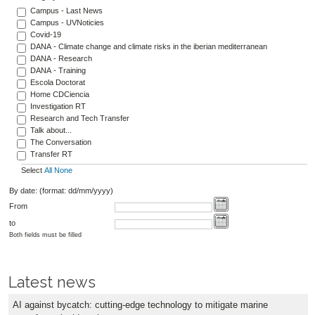
Campus - Last News
Campus - UVNoticies
Covid-19
DANA - Climate change and climate risks in the iberian mediterranean
DANA - Research
DANA - Training
Escola Doctorat
Home CDCiencia
Investigation RT
Research and Tech Transfer
Talk about...
The Conversation
Transfer RT
Select
All
None
By date: (format: dd/mm/yyyy)
From
to
Both fields must be filled
Latest news
AI against bycatch: cutting-edge technology to mitigate marine