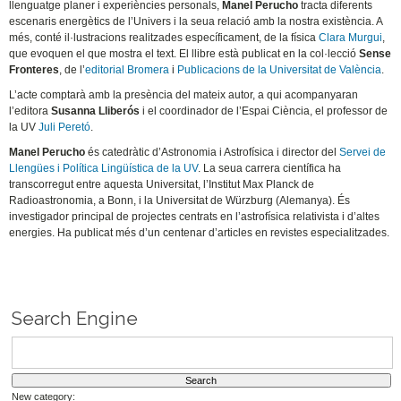
llenguatge planer i experiències personals,
Manel Perucho
tracta diferents
escenaris energètics de l’Univers i la seua relació amb la nostra existència. A
més, conté il·lustracions realitzades específicament, de la física
Clara Murgui
,
que evoquen el que mostra el text. El llibre està publicat en la col·lecció
Sense
Fronteres
, de l’
editorial Bromera
i
Publicacions de la Universitat de València
.
L’acte comptarà amb la presència del mateix autor, a qui acompanyaran
l’editora
Susanna Lliberós
i el coordinador de l’Espai Ciència, el professor de
la UV
Juli Peretó
.
Manel Perucho
és catedràtic d’Astronomia i Astrofísica i director del
Servei de
Llengües i Política Lingüística de la UV
. La seua carrera científica ha
transcorregut entre aquesta Universitat, l’Institut Max Planck de
Radioastronomia, a Bonn, i la Universitat de Würzburg (Alemanya). És
investigador principal de projectes centrats en l’astrofísica relativista i d’altes
energies. Ha publicat més d’un centenar d’articles en revistes especialitzades.
Search Engine
New category: