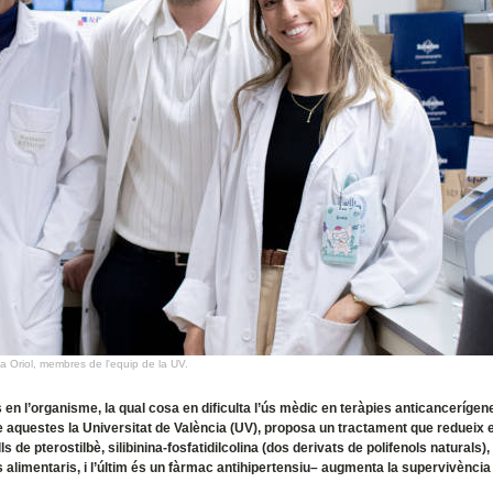
a Oriol, membres de l'equip de la UV.
 en l’organisme, la qual cosa en dificulta l’ús mèdic en teràpies anticancerígen
e aquestes la Universitat de València (UV), proposa un tractament que redueix 
de pterostilbè, silibinina-fosfatidilcolina (dos derivats de polifenols naturals),
s alimentaris, i l’últim és un fàrmac antihipertensiu– augmenta la supervivència