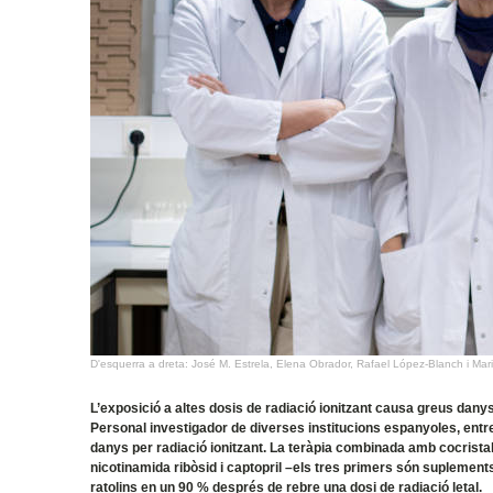
D'esquerra a dreta: José M. Estrela, Elena Obrador, Rafael López-Blanch i Mari
L’exposició a altes dosis de radiació ionitzant causa greus danys
Personal investigador de diverses institucions espanyoles, entr
danys per radiació ionitzant. La teràpia combinada amb cocristalls 
nicotinamida ribòsid i captopril –els tres primers són suplement
ratolins en un 90 % després de rebre una dosi de radiació letal.