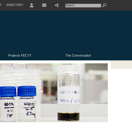
À
DIRECTORY
USER
Projects FECYT
The Conversation