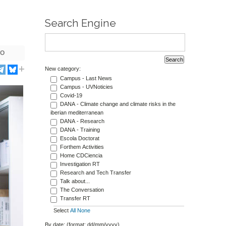
Search Engine
PO
New category:
Campus - Last News
Campus - UVNoticies
Covid-19
DANA - Climate change and climate risks in the
iberian mediterranean
DANA - Research
DANA - Training
Escola Doctorat
Forthem Activities
Home CDCiencia
Investigation RT
Research and Tech Transfer
Talk about...
The Conversation
Transfer RT
Select
All
None
By date: (format: dd/mm/yyyy)