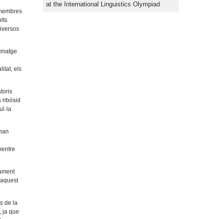
at the International Linguistics Olympiad
membres
lts
diversos
 Imatge
itat, els
toris
 ribòsid
ul·la
’han
mentre
tament
n aquest
ts de la
, ja que