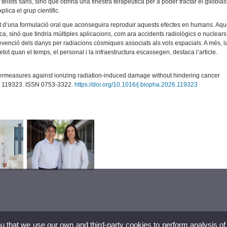
teixits sans, sinó que obriria una finestra terapèutica per a poder tractar el gliobla
lica el grup científic.
at d’una formulació oral que aconseguira reproduir aquests efectes en humans. Aqu
a, sinó que tindria múltiples aplicacions, com ara accidents radiològics o nuclears,
 prevenció dels danys per radiacions còsmiques associats als vols espacials. A més, l
etot quan el temps, el personal i la infraestructura escassegen, destaca l’article.
termeasures against ionizing radiation-induced damage without hindering cancer
, 119323. ISSN 0753-3322.
https://doi.org/10.1016/j.biopha.2026.119323
ou that we use our own and third-party cookies to perform analysis of