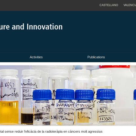
CASTELLANO
VALENCI
Activities
Publications
etal sense reduir l’eficàcia de la radioteràpia en càncers molt agressius