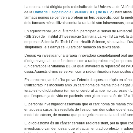
La recerca està dirigida pels catedràtics de la Universitat de Valèn
de la
Unitat de Fisiopatologia Cel·lular (UFC) de la UV
, i naix ates
fàrmacs només se centren a protegir un teixit específic, com la medul
dels fàrmacs més utilitzats contra la radiació són intravenosos, cosa 
En aquest treball, en què també hi participen el servei de Protecci
(GIBI230) de l’Institut d’Investigació Sanitària La Fe (IIS La Fe), la 
empreses Scientia BioTech i Circe Health Science, s’ha avaluat l’ús 
símptomes i els danys cel·lulars per radiació en teixits sans.
L’equip va investigar una teràpia innovadora completament oral que
d’origen vegetal– que funcionen com a radioprotectors (compostos ad
(un derivat de la vitamina B3), la qual afavoreix la reparació de l
òssia. Aquests últims serveixen com a radiomitigadors (compostos ad
En la recerca, també s’ha provat l’efecte d’aquesta teràpia en càn
utilitzat ratolins inoculats amb un carcinoma de mama triple negati
teràpies) o glioblastoma (un tumor cerebral també molt agressiu).
que l’esperança de vida en pacients amb glioblastoma és de 12 a 
El personal investigador assenyala que el carcinoma de mama triple
en aquests casos. Els resultats de l’estudi van demostrar que el trac
model de càncer, de manera que protegeixen contra la radiació sen
El glioblastoma és un càncer cerebral radioresistent, per la qual cosa 
investigació van demostrar que el tractament radioprotector i radiom