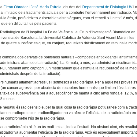
cia
Elena Obrador
i
José María Estrela
, els dos del
Departament de Fisiologia UV
i 
a la limitació dels tractaments actuals per a combatre l’enverinament per radiació. Mo
·la òssia, però deixen vulnerables altres òrgans, com el cervell o l’intestí. A més, 
que en dificulta l’ús pels pacients.
ó Radiològica de l’Hospital La Fe de València i el Grup d’Investigació Biomèdica en
Universitat de Barcelona, la Universitat Catòlica de València Sant Vicent Màrtir i les
de quatre substàncies que, en conjunt, redueixen dràsticament en ratolins la mortal
 combina dos derivats de polifenols naturals –compostos antioxidants i antiinflama
ministrats abans de la irradiació). La fórmula, a més, va administrar nicotinamida
’ADN, juntament amb captopril, un medicament que estimula la recuperació de la med
ministrats després de la irradiació).
cers humans altament agressius i sotmesos a radioteràpia. Per a aquestes proves s
u (un càncer agressiu per absència de receptors hormonals que limiten l’ús d’altres
 La taxa de supervivència per a aquest càncer de mama a cinc anys ronda el 12 %, 
18 mesos.
 negatiu és radiosensible, per la qual cosa la radioteràpia pot usar-se com a trac
tament radioprotector i radiomitigador no va afectar l’eficàcia de la radioteràpia e
se comprometre l’ús de la radioteràpia.
la radioteràpia hi té un ús molt limitat, indica l’estudi. No obstant això, els resulta
itigador va augmentar l’eficàcia de la radioteràpia. Això és especialment important