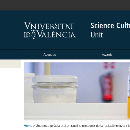
About us
Awards
Home
> Una nova teràpia oral en ratolins protegeix de la radiació ionitzant l