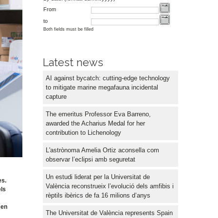
From
to
Both fields must be filled
Latest news
AI against bycatch: cutting-edge technology
to mitigate marine megafauna incidental
capture
The emeritus Professor Eva Barreno,
awarded the Acharius Medal for her
contribution to Lichenology
L'astrònoma Amelia Ortiz aconsella com
observar l’eclipsi amb seguretat
Un estudi liderat per la Universitat de
es.
València reconstrueix l’evolució dels amfibis i
els
rèptils ibèrics de fa 16 milions d’anys
 en
The Universitat de València represents Spain