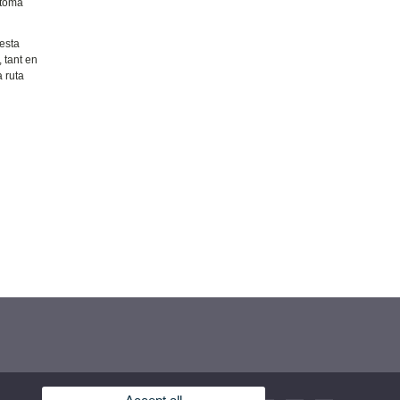
stoma
esta
 tant en
a ruta