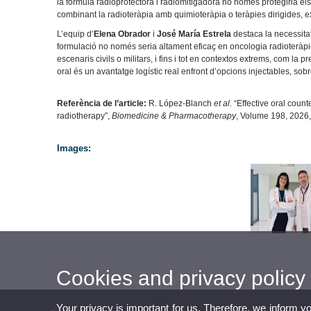
la fórmula radioprotectora i radiomitigadora no només protegiria els 
combinant la radioteràpia amb quimioteràpia o teràpies dirigides, exp
L’equip d’
Elena Obrador
i
José María Estrela
destaca la necessit
formulació no només seria altament eficaç en oncologia radioteràpic
escenaris civils o militars, i fins i tot en contextos extrems, com la
oral és un avantatge logístic real enfront d’opcions injectables, sobr
Referència de l’article:
R. López-Blanch
et al.
“Effective oral coun
radiotherapy”,
Biomedicine & Pharmacotherapy
, Volume 198, 2026
Images:
Cookies and privacy policy
Your privacy is important for us. Therefore, we inform y