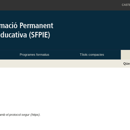
CAST
Programes formatius
Títols compactes
Qües
 amb el protocol segur (https).