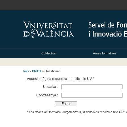
Col·lectius
Àrees formatives
Inici
>
PRIDA
> Qüestionari
Aquesta pàgina requereix identificació UV *
Usuari/a :
Contrasenya :
* Les dades del formulari viatgen cifrats, la petició es realitza a una URL