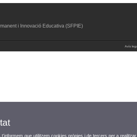
manent i Innovació Educativa (SFPIE)
Avís leg
tat
, t'informem que utilitzem cookies pròpies i de tercers per a realitzar