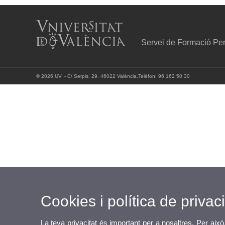
Servei de Formació Per
© 2026 UV. - C/ Serpis, 29. 46022 València.Telèfon: 96 162 50 30
Cookies i política de privaci
La teva privacitat és important per a nosaltres. Per això