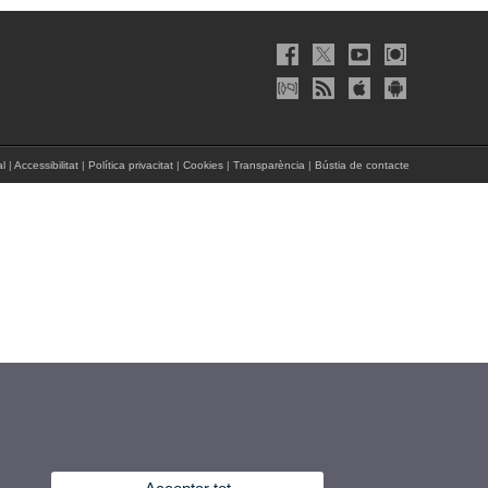
al
|
Accessibilitat
|
Política privacitat
|
Cookies
|
Transparència
|
Bústia de contacte