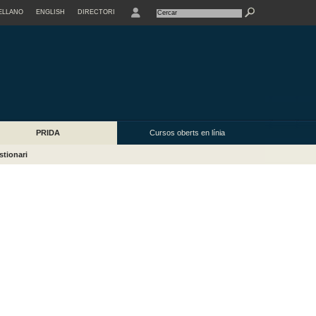
ELLANO
ENGLISH
DIRECTORI
USER
PRIDA
Cursos oberts en línia
tionari