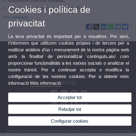
Acreditacions d’accions formatives
Cookies i política de
Ajudes per a la Formació especialitzada del PAS
Més informació
privacitat
La teva privacitat és important per a nosaltres. Per això,
t'informem que utilitzem cookies pròpies i de tercers per a
realitzar anàlisis d'ús i mesurament de la nostra pàgina web
amb la finalitat de personalitzar continguts,així com
proporcionar funcionalitats a les xarxes socials o analitzar el
nostre trànsit. Per a continuar accepta o modifica la
Servei de Formació Permanent i Innovació Educativa
configuració de les nostres cookies. Per a obtenir més
informació
Més informació
(SFPIE)
Acceptar tot
Rebutjar tot
Configurar cookies
© 2026 UV. - C/ Serpis, 29. 46022 València.Telèfon: 96 162 50 30
Avís legal
|
Accessibilitat
|
Política privacitat
|
Cookies
|
Transparència
|
Bústia de contacte