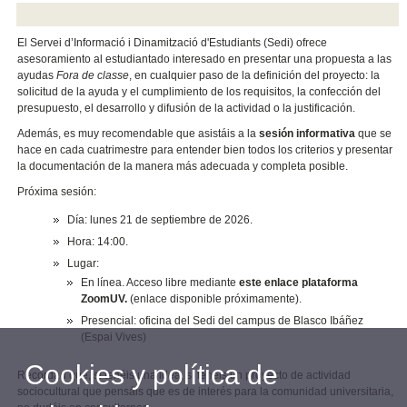
El Servei d’Informació i Dinamització d'Estudiants (Sedi) ofrece
asesoramiento al estudiantado interesado en presentar una propuesta a las
ayudas
Fora de classe
, en cualquier paso de la definición del proyecto: la
solicitud de la ayuda y el cumplimiento de los requisitos, la confección del
presupuesto, el desarrollo y difusión de la actividad o la justificación.
Además, es muy recomendable que asistáis a la
sesión informativa
que se
hace en cada cuatrimestre para entender bien todos los criterios y presentar
la documentación de la manera más adecuada y completa posible.
Próxima sesión:
Día: lunes 21 de septiembre de 2026.
Hora: 14:00.
Lugar:
En línea. Acceso libre mediante
este enlace plataforma
ZoomUV.
(enlace disponible próximamente).
Presencial: oficina del Sedi del campus de Blasco Ibáñez
(Espai Vives)
Cookies y política de
Recordad que, si tenéis una idea, si tenéis un proyecto de actividad
sociocultural que pensáis que es de interés para la comunidad universitaria,