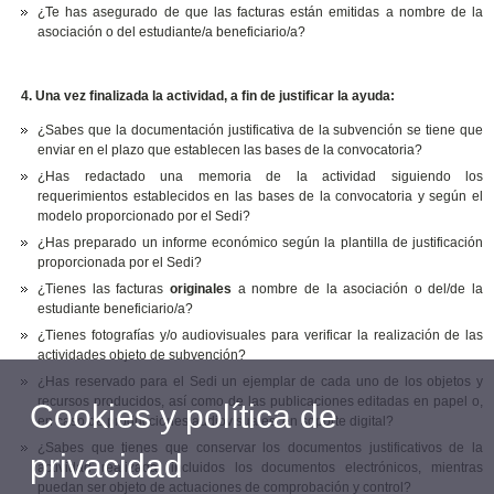
¿Te has asegurado de que las facturas están emitidas a nombre de la
asociación o del estudiante/a beneficiario/a?
4. Una vez finalizada la actividad, a fin de justificar la ayuda:
¿Sabes que la documentación justificativa de la subvención se tiene que
enviar en el plazo que establecen las bases de la convocatoria?
¿Has redactado una memoria de la actividad siguiendo los
requerimientos establecidos en las bases de la convocatoria y según el
modelo proporcionado por el Sedi?
¿Has preparado un informe económico según la plantilla de justificación
proporcionada por el Sedi?
¿Tienes las facturas
originales
a nombre de la asociación o del/de la
estudiante beneficiario/a?
¿Tienes fotografías y/o audiovisuales para verificar la realización de las
actividades objeto de subvención?
¿Has reservado para el Sedi un ejemplar de cada uno de los objetos y
recursos producidos, así como de las publicaciones editadas en papel o,
Cookies y política de
en caso de producciones audiovisuales, en soporte digital?
¿Sabes que tienes que conservar los documentos justificativos de la
privacidad
actividad realizada, incluidos los documentos electrónicos, mientras
puedan ser objeto de actuaciones de comprobación y control?