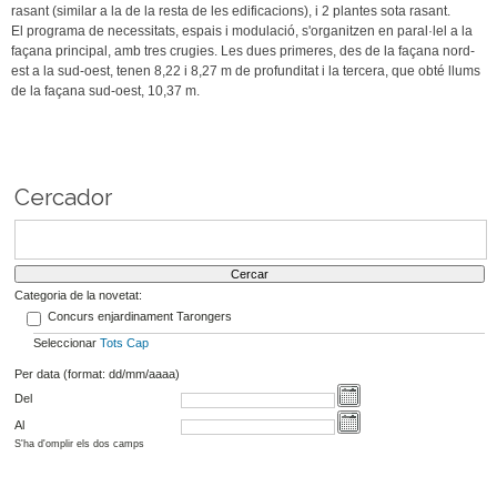
rasant (similar a la de la resta de les edificacions), i 2 plantes sota rasant.
El programa de necessitats, espais i modulació, s'organitzen en paral·lel a la
façana principal, amb tres crugies. Les dues primeres, des de la façana nord-
est a la sud-oest, tenen 8,22 i 8,27 m de profunditat i la tercera, que obté llums
de la façana sud-oest, 10,37 m.
Cercador
Categoria de la novetat:
Concurs enjardinament Tarongers
Seleccionar
Tots
Cap
Per data (format: dd/mm/aaaa)
Del
Al
S'ha d'omplir els dos camps