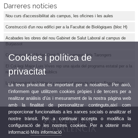
Darreres notícies
Nou curs d'accessibilitat als campus, les oficines i les aules
Construcció d'un nou edifici per a la Facultat de Biològiques (bloc H)
Acabades les obres del nou Gabinet de Salut Laboral al campus de
Burjassot
Cookies i política de
Construcció de l’Aulari Oest 2 en el campus dels Tarongers
El Col·legi Major Luis Vives rep una ajuda del programa estatal per a la
privacitat
rehabilitació d'edificis públics
La Universitat de València presenta el projecte del nou Espai Vives
La teva privacitat és important per a nosaltres. Per això,
t'informem que utilitzem cookies pròpies i de tercers per a
realitzar anàlisis d'ús i mesurament de la nostra pàgina web
amb la finalitat de personalitzar continguts,així com
proporcionar funcionalitats a les xarxes socials o analitzar el
nostre trànsit. Per a continuar accepta o modifica la
configuració de les nostres cookies. Per a obtenir més
informació
Més informació