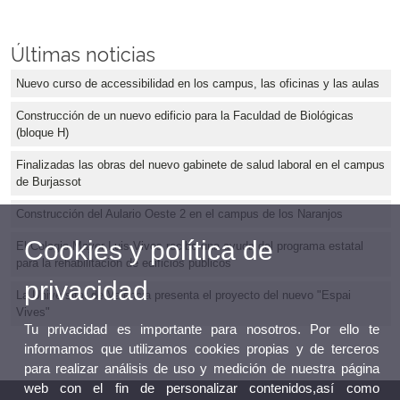
Últimas noticias
Nuevo curso de accessibilidad en los campus, las oficinas y las aulas
Construcción de un nuevo edificio para la Faculdad de Biológicas
(bloque H)
Finalizadas las obras del nuevo gabinete de salud laboral en el campus
de Burjassot
Construcción del Aulario Oeste 2 en el campus de los Naranjos
Cookies y política de
El Colegio Mayor Luis Vives recibe una ayuda del programa estatal
para la rehabilitación de edificios públicos
privacidad
La Universitat de València presenta el proyecto del nuevo "Espai
Vives"
Tu privacidad es importante para nosotros. Por ello te
informamos que utilizamos cookies propias y de terceros
para realizar análisis de uso y medición de nuestra página
web con el fin de personalizar contenidos,así como