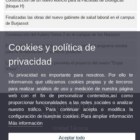
Construcción de un nuevo edificio para la Faculdad de Biológicas
(bloque H)
Finalizadas las obras del nuevo gabinete de salud laboral en el campus
de Burjassot
Construcción del Aulario Oeste 2 en el campus de los Naranjos
Cookies y política de
El Colegio Mayor Luis Vives recibe una ayuda del programa estatal
para la rehabilitación de edificios públicos
privacidad
La Universitat de València presenta el proyecto del nuevo "Espai
Vives"
Tu privacidad es importante para nosotros. Por ello te
informamos que utilizamos cookies propias y de terceros
para realizar análisis de uso y medición de nuestra página
web con el fin de personalizar contenidos,así como
proporcionar funcionalidades a las redes sociales o analizar
nuestro tráfico. Para continuar acepta o modifica la
configuración de nuestras cookies. Para ampliar información
Más información
Unidad Técnica
Aceptar todo