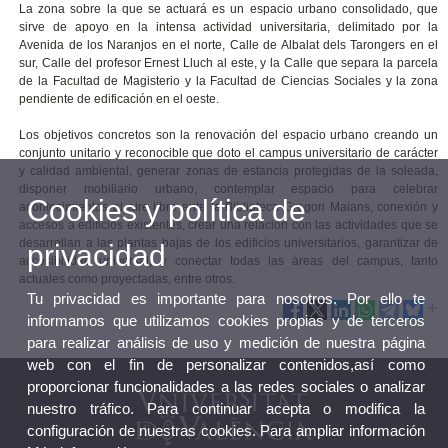
La zona sobre la que se actuará es un espacio urbano consolidado, que
sirve de apoyo en la intensa actividad universitaria, delimitado por la
Avenida de los Naranjos en el norte, Calle de Albalat dels Tarongers en el
sur, Calle del profesor Ernest Lluch al este, y la Calle que separa la parcela
de la Facultad de Magisterio y la Facultad de Ciencias Sociales y la zona
pendiente de edificación en el oeste.
Los objetivos concretos son la renovación del espacio urbano creando un
conjunto unitario y reconocible que doto el campus universitario de carácter
y calidad ambiental, generar zonas de estancia protegidas de la soleada,
disponer mobiliario urbano, contemplar espacio para celebrar
Cookies y política de
acontecimientos al aire libre ante la Biblioteca Gregori Maians, conexión y
accesos a edificios existentes, crear una relación con las actividades que se
desarrollan a las plantas bajas de los edificios universitarios, garantizar de
privacidad
accesibilidad universal, y conectar todas las áreas del campus, tanto
actuales como proyectadas, entre otros.
Tu privacidad es importante para nosotros. Por ello te
informamos que utilizamos cookies propias y de terceros
para realizar análisis de uso y medición de nuestra página
web con el fin de personalizar contenidos,así como
proporcionar funcionalidades a las redes sociales o analizar
nuestro tráfico. Para continuar acepta o modifica la
configuración de nuestras cookies. Para ampliar información